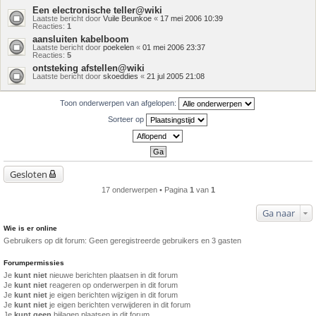
Een electronische teller@wiki
Laatste bericht door
Vuile Beunkoe
«
17 mei 2006 10:39
Reacties:
1
aansluiten kabelboom
Laatste bericht door
poekelen
«
01 mei 2006 23:37
Reacties:
5
ontsteking afstellen@wiki
Laatste bericht door
skoeddies
«
21 jul 2005 21:08
Toon onderwerpen van afgelopen:
Sorteer op
Gesloten
17 onderwerpen • Pagina
1
van
1
Ga naar
Wie is er online
Gebruikers op dit forum: Geen geregistreerde gebruikers en 3 gasten
Forumpermissies
Je
kunt niet
nieuwe berichten plaatsen in dit forum
Je
kunt niet
reageren op onderwerpen in dit forum
Je
kunt niet
je eigen berichten wijzigen in dit forum
Je
kunt niet
je eigen berichten verwijderen in dit forum
Je
kunt geen
bijlagen plaatsen in dit forum