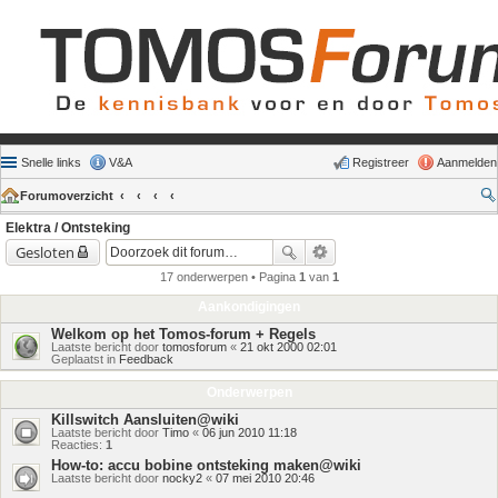
Snelle links
V&A
Registreer
Aanmelden
Forumoverzicht
Elektra / Ontsteking
Gesloten
17 onderwerpen • Pagina
1
van
1
Aankondigingen
Welkom op het Tomos-forum + Regels
Laatste bericht door
tomosforum
«
21 okt 2000 02:01
Geplaatst in
Feedback
Onderwerpen
Killswitch Aansluiten@wiki
Laatste bericht door
Timo
«
06 jun 2010 11:18
Reacties:
1
How-to: accu bobine ontsteking maken@wiki
Laatste bericht door
nocky2
«
07 mei 2010 20:46