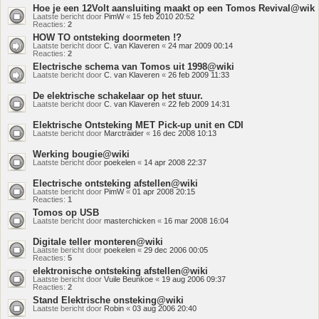
Hoe je een 12Volt aansluiting maakt op een Tomos Revival@wik
Laatste bericht door
PimW
«
15 feb 2010 20:52
Reacties:
2
HOW TO ontsteking doormeten !?
Laatste bericht door
C. van Klaveren
«
24 mar 2009 00:14
Reacties:
2
Electrische schema van Tomos uit 1998@wiki
Laatste bericht door
C. van Klaveren
«
26 feb 2009 11:33
De elektrische schakelaar op het stuur.
Laatste bericht door
C. van Klaveren
«
22 feb 2009 14:31
Elektrische Ontsteking MET Pick-up unit en CDI
Laatste bericht door
Marctraider
«
16 dec 2008 10:13
Werking bougie@wiki
Laatste bericht door
poekelen
«
14 apr 2008 22:37
Electrische ontsteking afstellen@wiki
Laatste bericht door
PimW
«
01 apr 2008 20:15
Reacties:
1
Tomos op USB
Laatste bericht door
masterchicken
«
16 mar 2008 16:04
Digitale teller monteren@wiki
Laatste bericht door
poekelen
«
29 dec 2006 00:05
Reacties:
5
elektronische ontsteking afstellen@wiki
Laatste bericht door
Vuile Beunkoe
«
19 aug 2006 09:37
Reacties:
2
Stand Elektrische onsteking@wiki
Laatste bericht door
Robin
«
03 aug 2006 20:40