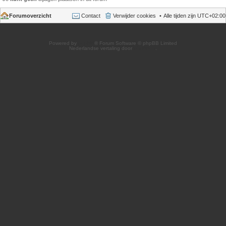
Forumoverzicht
Contact
Verwijder cookies
Alle tijden zijn
UTC+02:00
Powered by
phpBB
® Forum Software © phpBB Limited
Nederlandse vertaling door
phpBB.nl
.