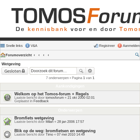
Snelle links
V&A
Registreer
Aanmelden
Forumoverzicht
Wetgeving
Gesloten
7 onderwerpen • Pagina
1
van
1
Aankondigingen
Welkom op het Tomos-forum + Regels
Laatste bericht door
tomosforum
«
21 okt 2000 02:01
Geplaatst in
Feedback
Onderwerpen
Bromfiets wetgeving
Laatste bericht door
Milan
«
28 jan 2006 17:57
Blik op de weg: bromfietsen en wetgeving
Laatste bericht door
Timo
«
07 mei 2010 14:49