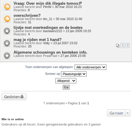
Vraag: Over mijn dik illegale tomos:P
Laatste bericht door
PimW
«
30 mar 2010 16:23
Reacties:
8
overschrijven?
Laatste bericht door
tim_11
«
30 mar 2010 11:46
Reacties:
11
lijstje met overtredingen en de boetes
Laatste bericht door
bastiaan2222
«
13 jan 2009 19:25
Reacties:
4
mag je rijden met 1 hand?
Laatste bericht door
Volty
«
23 jul 2007 23:02
1
2
Reacties:
25
Algemene schouwings en kenteken info.
Laatste bericht door
PraatPaal
«
27 jan 2006 23:06
Toon onderwerpen van afgelopen:
Sorteer op
Gesloten
7 onderwerpen • Pagina
1
van
1
Ga naar
Wie is er online
Gebruikers op dit forum: Geen geregistreerde gebruikers en 3 gasten