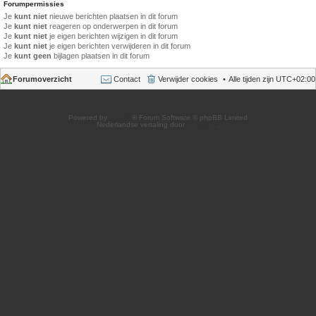
Forumpermissies
Je
kunt niet
nieuwe berichten plaatsen in dit forum
Je
kunt niet
reageren op onderwerpen in dit forum
Je
kunt niet
je eigen berichten wijzigen in dit forum
Je
kunt niet
je eigen berichten verwijderen in dit forum
Je
kunt geen
bijlagen plaatsen in dit forum
Forumoverzicht
Contact
Verwijder cookies
Alle tijden zijn
UTC+02:00
Powered by
phpBB
® Forum Software © phpBB Limited
Nederlandse vertaling door
phpBB.nl
.