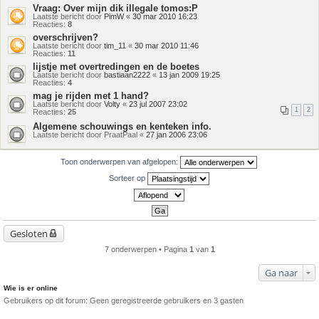
Vraag: Over mijn dik illegale tomos:P
Laatste bericht door
PimW
«
30 mar 2010 16:23
Reacties:
8
overschrijven?
Laatste bericht door
tim_11
«
30 mar 2010 11:46
Reacties:
11
lijstje met overtredingen en de boetes
Laatste bericht door
bastiaan2222
«
13 jan 2009 19:25
Reacties:
4
mag je rijden met 1 hand?
Laatste bericht door
Volty
«
23 jul 2007 23:02
1
2
Reacties:
25
Algemene schouwings en kenteken info.
Laatste bericht door
PraatPaal
«
27 jan 2006 23:06
Toon onderwerpen van afgelopen:
Sorteer op
Gesloten
7 onderwerpen • Pagina
1
van
1
Ga naar
Wie is er online
Gebruikers op dit forum: Geen geregistreerde gebruikers en 3 gasten