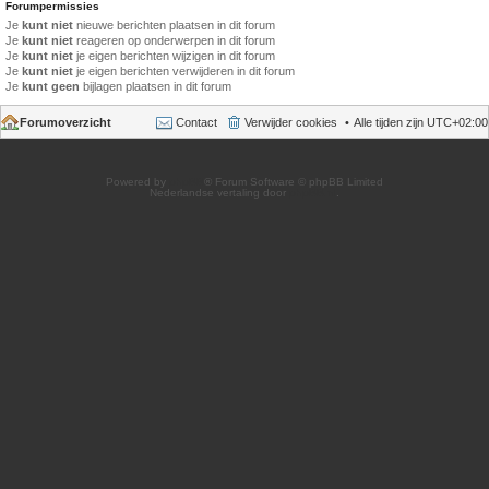
Forumpermissies
Je
kunt niet
nieuwe berichten plaatsen in dit forum
Je
kunt niet
reageren op onderwerpen in dit forum
Je
kunt niet
je eigen berichten wijzigen in dit forum
Je
kunt niet
je eigen berichten verwijderen in dit forum
Je
kunt geen
bijlagen plaatsen in dit forum
Forumoverzicht
Contact
Verwijder cookies
Alle tijden zijn
UTC+02:00
Powered by
phpBB
® Forum Software © phpBB Limited
Nederlandse vertaling door
phpBB.nl
.