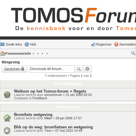
Snelle links
V&A
Registreer
Aanmelden
Forumoverzicht
Wetgeving
Gesloten
7 onderwerpen • Pagina
1
van
1
Aankondigingen
Welkom op het Tomos-forum + Regels
Laatste bericht door
tomosforum
«
21 okt 2000 02:01
Geplaatst in
Feedback
Onderwerpen
Bromfiets wetgeving
Laatste bericht door
Milan
«
28 jan 2006 17:57
Blik op de weg: bromfietsen en wetgeving
Laatste bericht door
Timo
«
07 mei 2010 14:49