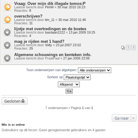
Vraag: Over mijn dik illegale tomos:P
Laatste bericht door
PimW
«
30 mar 2010 16:23
Reacties:
8
overschrijven?
Laatste bericht door
tim_11
«
30 mar 2010 11:46
Reacties:
11
lijstje met overtredingen en de boetes
Laatste bericht door
bastiaan2222
«
13 jan 2009 19:25
Reacties:
4
mag je rijden met 1 hand?
Laatste bericht door
Volty
«
23 jul 2007 23:02
1
2
Reacties:
25
Algemene schouwings en kenteken info.
Laatste bericht door
PraatPaal
«
27 jan 2006 23:06
Toon onderwerpen van afgelopen:
Sorteer op
Gesloten
7 onderwerpen • Pagina
1
van
1
Ga naar
Wie is er online
Gebruikers op dit forum: Geen geregistreerde gebruikers en 4 gasten