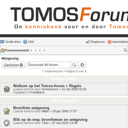
Snelle links
V&A
Registreer
Aanmelden
Forumoverzicht
Wetgeving
Gesloten
7 onderwerpen • Pagina
1
van
1
Aankondigingen
Welkom op het Tomos-forum + Regels
Laatste bericht door
tomosforum
«
21 okt 2000 02:01
Geplaatst in
Feedback
Onderwerpen
Bromfiets wetgeving
Laatste bericht door
Milan
«
28 jan 2006 17:57
Blik op de weg: bromfietsen en wetgeving
Laatste bericht door
Timo
«
07 mei 2010 14:49