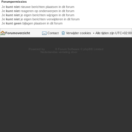
Forumpermissies
Je
kunt niet
nieuwe berichten plaatsen in dit forum
Je
kunt niet
reageren op onderwerpen in dit forum
Je
kunt niet
je eigen berichten wijzigen in dit forum
Je
kunt niet
je eigen berichten verwijderen in dit forum
Je
kunt geen
bijlagen plaatsen in dit forum
Forumoverzicht
Contact
Verwijder cookies
Alle tijden zijn
UTC+02:00
Powered by
phpBB
® Forum Software © phpBB Limited
Nederlandse vertaling door
phpBB.nl
.