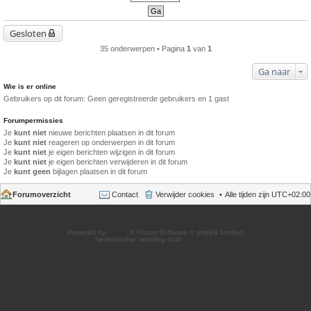
Gesloten
35 onderwerpen • Pagina
1
van
1
Ga naar
Wie is er online
Gebruikers op dit forum: Geen geregistreerde gebruikers en 1 gast
Forumpermissies
Je
kunt niet
nieuwe berichten plaatsen in dit forum
Je
kunt niet
reageren op onderwerpen in dit forum
Je
kunt niet
je eigen berichten wijzigen in dit forum
Je
kunt niet
je eigen berichten verwijderen in dit forum
Je
kunt geen
bijlagen plaatsen in dit forum
Forumoverzicht
Contact
Verwijder cookies
Alle tijden zijn
UTC+02:00
Powered by
phpBB
® Forum Software © phpBB Limited
Nederlandse vertaling door
phpBB.nl
.