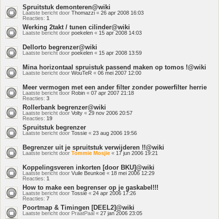
Spruitstuk demonteren@wiki
Laatste bericht door
Thomazzi
«
26 apr 2008 16:03
Reacties:
1
Werking 2takt / tunen cilinder@wiki
Laatste bericht door
poekelen
«
15 apr 2008 14:03
Dellorto begrenzer@wiki
Laatste bericht door
poekelen
«
15 apr 2008 13:59
Mina horizontaal spruistuk passend maken op tomos !@wiki
Laatste bericht door
WouTeR
«
06 mei 2007 12:00
Meer vermogen met een ander filter zonder powerfilter herrie
Laatste bericht door
Robin
«
07 apr 2007 21:18
Reacties:
3
Rollerbank begrenzer@wiki
Laatste bericht door
Volty
«
29 nov 2006 20:57
Reacties:
19
Spruitstuk begrenzer
Laatste bericht door
Tossie
«
23 aug 2006 19:56
Begrenzer uit je spruitstuk verwijderen !!@wiki
Laatste bericht door
Tommie Mosjie
«
17 jun 2006 19:21
Koppelingsveren inkorten [door BKU]@wiki
Laatste bericht door
Vuile Beunkoe
«
18 mei 2006 12:29
Reacties:
1
How to make een begrenser op je gaskabel!!!
Laatste bericht door
Tossie
«
24 apr 2006 17:26
Reacties:
7
Poortmap & Timingen [DEEL2]@wiki
Laatste bericht door
PraatPaal
«
27 jan 2006 23:05