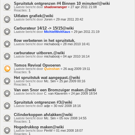
Spruitstuk ontgrenzen #4 Binnen 10 minuten!@wiki
Laatste bericht door
shadowranger
«
27 apr 2011 21:08
Reacties:
1
Uitlaten grafiek@wiki
Laatste bericht door
Joren
«
29 mar 2011 20:42
Carburateur 14/12 -> 15/15@wiki
Laatste bericht door
MichielWolthaus
«
29 jan 2011 21:19
flow verbeteren in het spruitstuk.
Laatste bericht door
michabooij
«
28 mei 2010 16:41
carburateur uitboren.@wiki
Laatste bericht door
michabooij
«
04 apr 2010 16:14
Tomos Revival Opvoeren
Laatste bericht door
Quinshan
«
26 aug 2009 19:11
Reacties:
5
Het spruitstuk wat aangepast.@wiki
Laatste bericht door
Mc. Sim
«
25 jan 2009 00:16
Reacties:
1
Van een Snor een Bromzuiger maken.@wiki
Laatste bericht door
C. van Klaveren
«
24 jan 2009 18:54
Spruitstuk ontgrenzen #3@wiki
Laatste bericht door
adje
«
30 nov 2008 18:16
Cilinderkoppen afvlakken@wiki
Laatste bericht door
Mc. Sim
«
05 nov 2008 14:55
Reacties:
1
Hogedrukkop maken@wiki
Laatste bericht door
PimW
«
01 mei 2008 18:07
Reacties:
1