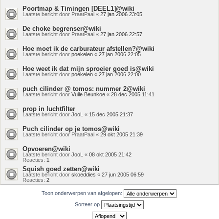
Poortmap & Timingen [DEEL1]@wiki
Laatste bericht door
PraatPaal
«
27 jan 2006 23:05
De choke begrenser@wiki
Laatste bericht door
PraatPaal
«
27 jan 2006 22:57
Hoe moet ik de carburateur afstellen?@wiki
Laatste bericht door
poekelen
«
27 jan 2006 22:05
Hoe weet ik dat mijn sproeier goed is@wiki
Laatste bericht door
poekelen
«
27 jan 2006 22:00
puch cilinder @ tomos: nummer 2@wiki
Laatste bericht door
Vuile Beunkoe
«
28 dec 2005 11:41
prop in luchtfilter
Laatste bericht door
JooL
«
15 dec 2005 21:37
Puch cilinder op je tomos@wiki
Laatste bericht door
PraatPaal
«
29 okt 2005 21:39
Opvoeren@wiki
Laatste bericht door
JooL
«
08 okt 2005 21:42
Reacties:
1
Squish goed zetten@wiki
Laatste bericht door
skoeddies
«
27 jun 2005 06:59
Reacties:
2
Toon onderwerpen van afgelopen:
Sorteer op