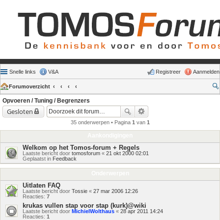
Snelle links
V&A
Registreer
Aanmelden
Forumoverzicht
Opvoeren / Tuning / Begrenzers
Gesloten
35 onderwerpen • Pagina
1
van
1
Aankondigingen
Welkom op het Tomos-forum + Regels
Laatste bericht door
tomosforum
«
21 okt 2000 02:01
Geplaatst in
Feedback
Onderwerpen
Uitlaten FAQ
Laatste bericht door
Tossie
«
27 mar 2006 12:26
Reacties:
7
krukas vullen stap voor stap (kurk)@wiki
Laatste bericht door
MichielWolthaus
«
28 apr 2011 14:24
Reacties:
1