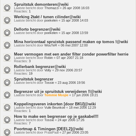
Spruitstuk demonteren@wiki
Laatste bericht door
Thomazzi
«
26 apr 2008 16:03
Reacties:
1
Werking 2takt / tunen cilinder@wiki
Laatste bericht door
poekelen
«
15 apr 2008 14:03
Dellorto begrenzer@wiki
Laatste bericht door
poekelen
«
15 apr 2008 13:59
Mina horizontaal spruistuk passend maken op tomos !@wiki
Laatste bericht door
WouTeR
«
06 mei 2007 12:00
Meer vermogen met een ander filter zonder powerfilter herrie
Laatste bericht door
Robin
«
07 apr 2007 21:18
Reacties:
3
Rollerbank begrenzer@wiki
Laatste bericht door
Volty
«
29 nov 2006 20:57
Reacties:
19
Spruitstuk begrenzer
Laatste bericht door
Tossie
«
23 aug 2006 19:56
Begrenzer uit je spruitstuk verwijderen !!@wiki
Laatste bericht door
Tommie Mosjie
«
17 jun 2006 19:21
Koppelingsveren inkorten [door BKU]@wiki
Laatste bericht door
Vuile Beunkoe
«
18 mei 2006 12:29
Reacties:
1
How to make een begrenser op je gaskabel!!!
Laatste bericht door
Tossie
«
24 apr 2006 17:26
Reacties:
7
Poortmap & Timingen [DEEL2]@wiki
Laatste bericht door
PraatPaal
«
27 jan 2006 23:05