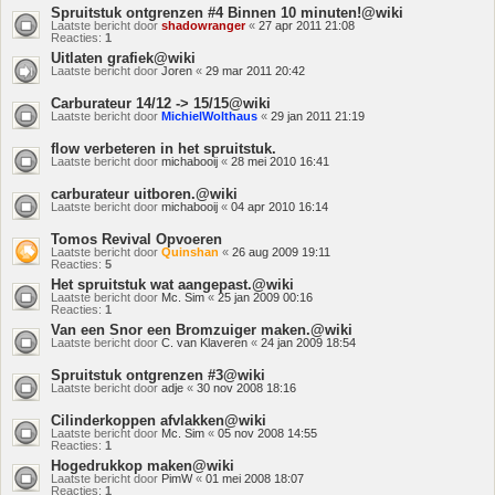
Spruitstuk ontgrenzen #4 Binnen 10 minuten!@wiki
Laatste bericht door
shadowranger
«
27 apr 2011 21:08
Reacties:
1
Uitlaten grafiek@wiki
Laatste bericht door
Joren
«
29 mar 2011 20:42
Carburateur 14/12 -> 15/15@wiki
Laatste bericht door
MichielWolthaus
«
29 jan 2011 21:19
flow verbeteren in het spruitstuk.
Laatste bericht door
michabooij
«
28 mei 2010 16:41
carburateur uitboren.@wiki
Laatste bericht door
michabooij
«
04 apr 2010 16:14
Tomos Revival Opvoeren
Laatste bericht door
Quinshan
«
26 aug 2009 19:11
Reacties:
5
Het spruitstuk wat aangepast.@wiki
Laatste bericht door
Mc. Sim
«
25 jan 2009 00:16
Reacties:
1
Van een Snor een Bromzuiger maken.@wiki
Laatste bericht door
C. van Klaveren
«
24 jan 2009 18:54
Spruitstuk ontgrenzen #3@wiki
Laatste bericht door
adje
«
30 nov 2008 18:16
Cilinderkoppen afvlakken@wiki
Laatste bericht door
Mc. Sim
«
05 nov 2008 14:55
Reacties:
1
Hogedrukkop maken@wiki
Laatste bericht door
PimW
«
01 mei 2008 18:07
Reacties:
1