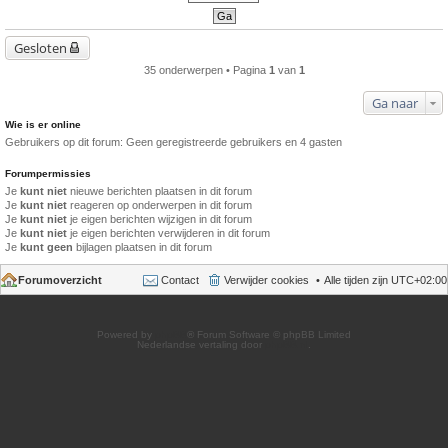
Gesloten
35 onderwerpen • Pagina
1
van
1
Ga naar
Wie is er online
Gebruikers op dit forum: Geen geregistreerde gebruikers en 4 gasten
Forumpermissies
Je
kunt niet
nieuwe berichten plaatsen in dit forum
Je
kunt niet
reageren op onderwerpen in dit forum
Je
kunt niet
je eigen berichten wijzigen in dit forum
Je
kunt niet
je eigen berichten verwijderen in dit forum
Je
kunt geen
bijlagen plaatsen in dit forum
Forumoverzicht
Contact
Verwijder cookies
Alle tijden zijn
UTC+02:00
Powered by
phpBB
® Forum Software © phpBB Limited
Nederlandse vertaling door
phpBB.nl
.