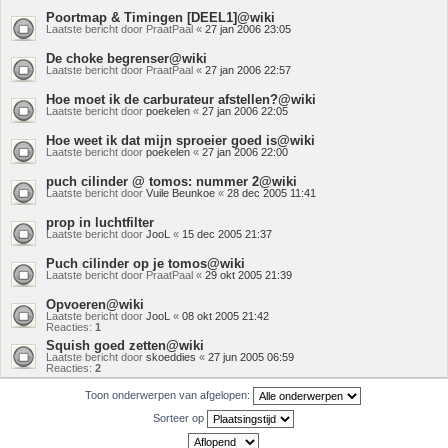
Poortmap & Timingen [DEEL1]@wiki
Laatste bericht door
PraatPaal
«
27 jan 2006 23:05
De choke begrenser@wiki
Laatste bericht door
PraatPaal
«
27 jan 2006 22:57
Hoe moet ik de carburateur afstellen?@wiki
Laatste bericht door
poekelen
«
27 jan 2006 22:05
Hoe weet ik dat mijn sproeier goed is@wiki
Laatste bericht door
poekelen
«
27 jan 2006 22:00
puch cilinder @ tomos: nummer 2@wiki
Laatste bericht door
Vuile Beunkoe
«
28 dec 2005 11:41
prop in luchtfilter
Laatste bericht door
JooL
«
15 dec 2005 21:37
Puch cilinder op je tomos@wiki
Laatste bericht door
PraatPaal
«
29 okt 2005 21:39
Opvoeren@wiki
Laatste bericht door
JooL
«
08 okt 2005 21:42
Reacties:
1
Squish goed zetten@wiki
Laatste bericht door
skoeddies
«
27 jun 2005 06:59
Reacties:
2
Toon onderwerpen van afgelopen:
Sorteer op