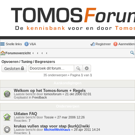
Snelle links
V&A
Registreer
Aanmelden
Forumoverzicht
Opvoeren / Tuning / Begrenzers
Gesloten
35 onderwerpen • Pagina
1
van
1
Aankondigingen
Welkom op het Tomos-forum + Regels
Laatste bericht door
tomosforum
«
21 okt 2000 02:01
Geplaatst in
Feedback
Onderwerpen
Uitlaten FAQ
Laatste bericht door
Tossie
«
27 mar 2006 12:26
Reacties:
7
krukas vullen stap voor stap (kurk)@wiki
Laatste bericht door
MichielWolthaus
«
28 apr 2011 14:24
Reacties:
1