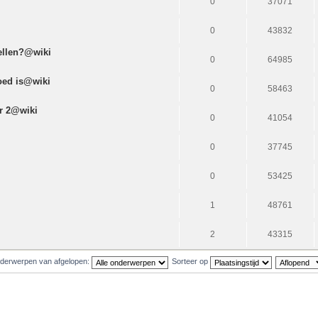
0
37071
0
43832
tellen?@wiki
0
64985
goed is@wiki
0
58463
r 2@wiki
0
41054
0
37745
i
0
53425
1
48761
2
43315
derwerpen van afgelopen:
Sorteer op