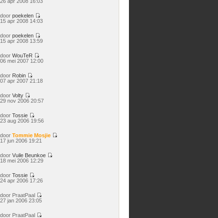
26 apr 2008 16:03
laatste
bericht
door
poekelen
Bekijk
15 apr 2008 14:03
laatste
bericht
door
poekelen
Bekijk
15 apr 2008 13:59
laatste
bericht
door
WouTeR
Bekijk
06 mei 2007 12:00
laatste
bericht
door
Robin
Bekijk
07 apr 2007 21:18
laatste
bericht
door
Volty
Bekijk
29 nov 2006 20:57
laatste
bericht
door
Tossie
Bekijk
23 aug 2006 19:56
laatste
bericht
door
Tommie Mosjie
Bekijk
17 jun 2006 19:21
laatste
bericht
door
Vuile Beunkoe
Bekijk
18 mei 2006 12:29
laatste
bericht
door
Tossie
Bekijk
24 apr 2006 17:26
laatste
bericht
door
PraatPaal
Bekijk
27 jan 2006 23:05
laatste
bericht
door
PraatPaal