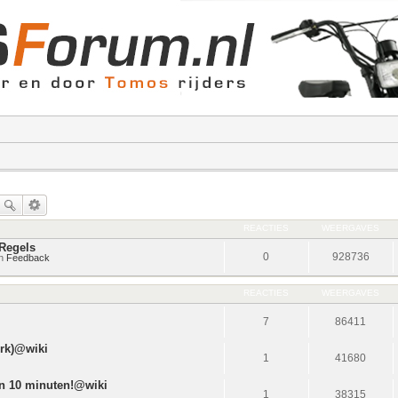
REACTIES
WEERGAVES
Regels
0
928736
in
Feedback
REACTIES
WEERGAVES
7
86411
urk)@wiki
1
41680
en 10 minuten!@wiki
1
38315