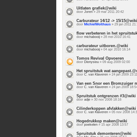
Uitlaten grafiek@wiki
door
Joren
» 29 mar 2011 20:42
Carburateur 14/12 -> 15/15@wik
door
MichielWolthaus
» 29 jan 2011 21
flow verbeteren in het spruitstuk
door
michabooij
» 28 mei 2010 16:41
carburateur uitboren.@wiki
door
michabooij
» 04 apr 2010 16:14
Tomos Revival Opvoeren
door
Dionysiou
» 09 aug 2009 02:00
Het spruitstuk wat aangepast.@
door
C. van Klaveren
» 24 jan 2009 23:1
Van een Snor een Bromzuiger 
door
C. van Klaveren
» 24 jan 2009 18:5
Spruitstuk ontgrenzen #3@wiki
door
adje
» 30 nov 2008 18:16
Cilinderkoppen afvlakken@wiki
door
C. van Klaveren
» 05 nov 2008 14:
Hogedrukkop maken@wiki
door
poekelen
» 15 apr 2008 13:57
Spruitstuk demonteren@wiki
door
Mc. Sim
» 26 apr 2008 15:57