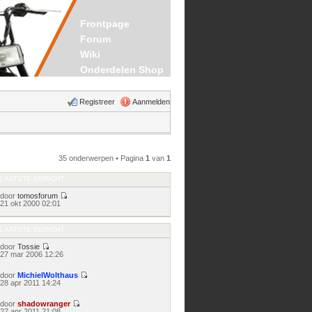
Frontpage
Forum
Wiki
Onderdelen Shop
Registreer
Aanmelden
35 onderwerpen • Pagina
1
van
1
LAATSTE BERICHT
door
tomosforum
Bekijk
21 okt 2000 02:01
laatste
bericht
LAATSTE BERICHT
door
Tossie
Bekijk
27 mar 2006 12:26
laatste
bericht
door
MichielWolthaus
Bekijk
28 apr 2011 14:24
laatste
bericht
door
shadowranger
Bekijk
27 apr 2011 21:08