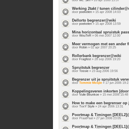
Werking 2takt / tunen cilinder@
door
poekelen
» 15 apr 2008 14:03
Dellorto begrenzer@wiki
door
poekelen
» 15 apr 2008 13:59
Mina horizontaal spruistuk pa
door
WouTeR
» 06 mei 2007 12:00
Meer vermogen met een ander fil
door
Robin
» 02 apr 2007 20:25
Rollerbank begrenzer@wiki
door
Fragfest
» 28 sep 2006 19:20
Spruitstuk begrenzer
door
Tossie
» 23 aug 2006 19:56
Begrenzer uit je spruitstuk verw
door
Tommie Mosjie
» 17 jun 2006 19:2
Koppelingsveren inkorten [doo
door
Vuile Beunkoe
» 15 mei 2006 15:48
How to make een begrenser op j
door
TxxY Style
» 24 apr 2006 13:31
Poortmap & Timingen [DEEL2]
door
PraatPaal
» 27 jan 2006 23:05
Poortmap & Timingen [DEEL1]