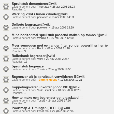
Spruitstuk demonteren@wiki
Laatste bericht door
Thomazzi
«
26 apr 2008 16:03
Reacties:
1
Werking 2takt / tunen cilinder@wiki
Laatste bericht door
poekelen
«
15 apr 2008 14:03
Dellorto begrenzer@wiki
Laatste bericht door
poekelen
«
15 apr 2008 13:59
Mina horizontaal spruistuk passend maken op tomos !@wiki
Laatste bericht door
WouTeR
«
06 mei 2007 12:00
Meer vermogen met een ander filter zonder powerfilter herrie
Laatste bericht door
Robin
«
07 apr 2007 21:18
Reacties:
3
Rollerbank begrenzer@wiki
Laatste bericht door
Volty
«
29 nov 2006 20:57
Reacties:
19
Spruitstuk begrenzer
Laatste bericht door
Tossie
«
23 aug 2006 19:56
Begrenzer uit je spruitstuk verwijderen !!@wiki
Laatste bericht door
Tommie Mosjie
«
17 jun 2006 19:21
Koppelingsveren inkorten [door BKU]@wiki
Laatste bericht door
Vuile Beunkoe
«
18 mei 2006 12:29
Reacties:
1
How to make een begrenser op je gaskabel!!!
Laatste bericht door
Tossie
«
24 apr 2006 17:26
Reacties:
7
Poortmap & Timingen [DEEL2]@wiki
Laatste bericht door
PraatPaal
«
27 jan 2006 23:05