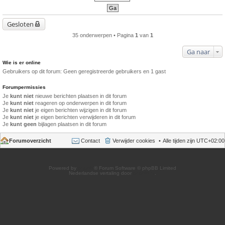
Gesloten
35 onderwerpen • Pagina
1
van
1
Ga naar
Wie is er online
Gebruikers op dit forum: Geen geregistreerde gebruikers en 1 gast
Forumpermissies
Je
kunt niet
nieuwe berichten plaatsen in dit forum
Je
kunt niet
reageren op onderwerpen in dit forum
Je
kunt niet
je eigen berichten wijzigen in dit forum
Je
kunt niet
je eigen berichten verwijderen in dit forum
Je
kunt geen
bijlagen plaatsen in dit forum
Forumoverzicht
Contact
Verwijder cookies
Alle tijden zijn
UTC+02:00
Powered by
phpBB
® Forum Software © phpBB Limited
Nederlandse vertaling door
phpBB.nl
.