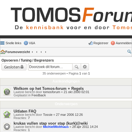
Snelle links
V&A
Registreer
Aanmelden
Forumoverzicht
Opvoeren / Tuning / Begrenzers
Gesloten
35 onderwerpen • Pagina
1
van
1
Aankondigingen
Welkom op het Tomos-forum + Regels
Laatste bericht door
tomosforum
«
21 okt 2000 02:01
Geplaatst in
Feedback
Onderwerpen
Uitlaten FAQ
Laatste bericht door
Tossie
«
27 mar 2006 12:26
Reacties:
7
krukas vullen stap voor stap (kurk)@wiki
Laatste bericht door
MichielWolthaus
«
28 apr 2011 14:24
Reacties:
1