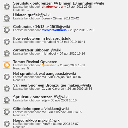
Spruitstuk ontgrenzen #4 Binnen 10 minuten!@wiki
Laatste bericht door
shadowranger
«
27 apr 2011 21:08
Reacties:
1
Uitlaten grafiek@wiki
Laatste bericht door
Joren
«
29 mar 2011 20:42
Carburateur 14/12 -> 15/15@wiki
Laatste bericht door
MichielWolthaus
«
29 jan 2011 21:19
flow verbeteren in het spruitstuk.
Laatste bericht door
michabooij
«
28 mei 2010 16:41
carburateur uitboren.@wiki
Laatste bericht door
michabooij
«
04 apr 2010 16:14
Tomos Revival Opvoeren
Laatste bericht door
Quinshan
«
26 aug 2009 19:11
Reacties:
5
Het spruitstuk wat aangepast.@wiki
Laatste bericht door
Mc. Sim
«
25 jan 2009 00:16
Reacties:
1
Van een Snor een Bromzuiger maken.@wiki
Laatste bericht door
C. van Klaveren
«
24 jan 2009 18:54
Spruitstuk ontgrenzen #3@wiki
Laatste bericht door
adje
«
30 nov 2008 18:16
Cilinderkoppen afvlakken@wiki
Laatste bericht door
Mc. Sim
«
05 nov 2008 14:55
Reacties:
1
Hogedrukkop maken@wiki
Laatste bericht door
PimW
«
01 mei 2008 18:07
Reacties:
1