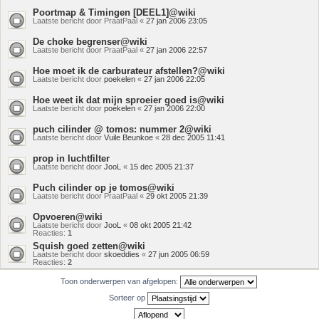
Poortmap & Timingen [DEEL1]@wiki
Laatste bericht door
PraatPaal
«
27 jan 2006 23:05
De choke begrenser@wiki
Laatste bericht door
PraatPaal
«
27 jan 2006 22:57
Hoe moet ik de carburateur afstellen?@wiki
Laatste bericht door
poekelen
«
27 jan 2006 22:05
Hoe weet ik dat mijn sproeier goed is@wiki
Laatste bericht door
poekelen
«
27 jan 2006 22:00
puch cilinder @ tomos: nummer 2@wiki
Laatste bericht door
Vuile Beunkoe
«
28 dec 2005 11:41
prop in luchtfilter
Laatste bericht door
JooL
«
15 dec 2005 21:37
Puch cilinder op je tomos@wiki
Laatste bericht door
PraatPaal
«
29 okt 2005 21:39
Opvoeren@wiki
Laatste bericht door
JooL
«
08 okt 2005 21:42
Reacties:
1
Squish goed zetten@wiki
Laatste bericht door
skoeddies
«
27 jun 2005 06:59
Reacties:
2
Toon onderwerpen van afgelopen:
Sorteer op