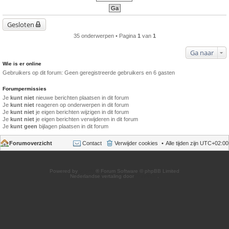
Gesloten
35 onderwerpen • Pagina
1
van
1
Ga naar
Wie is er online
Gebruikers op dit forum: Geen geregistreerde gebruikers en 6 gasten
Forumpermissies
Je
kunt niet
nieuwe berichten plaatsen in dit forum
Je
kunt niet
reageren op onderwerpen in dit forum
Je
kunt niet
je eigen berichten wijzigen in dit forum
Je
kunt niet
je eigen berichten verwijderen in dit forum
Je
kunt geen
bijlagen plaatsen in dit forum
Forumoverzicht
Contact
Verwijder cookies
Alle tijden zijn
UTC+02:00
Powered by
phpBB
® Forum Software © phpBB Limited
Nederlandse vertaling door
phpBB.nl
.