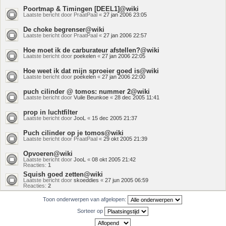
Poortmap & Timingen [DEEL1]@wiki
Laatste bericht door
PraatPaal
«
27 jan 2006 23:05
De choke begrenser@wiki
Laatste bericht door
PraatPaal
«
27 jan 2006 22:57
Hoe moet ik de carburateur afstellen?@wiki
Laatste bericht door
poekelen
«
27 jan 2006 22:05
Hoe weet ik dat mijn sproeier goed is@wiki
Laatste bericht door
poekelen
«
27 jan 2006 22:00
puch cilinder @ tomos: nummer 2@wiki
Laatste bericht door
Vuile Beunkoe
«
28 dec 2005 11:41
prop in luchtfilter
Laatste bericht door
JooL
«
15 dec 2005 21:37
Puch cilinder op je tomos@wiki
Laatste bericht door
PraatPaal
«
29 okt 2005 21:39
Opvoeren@wiki
Laatste bericht door
JooL
«
08 okt 2005 21:42
Reacties:
1
Squish goed zetten@wiki
Laatste bericht door
skoeddies
«
27 jun 2005 06:59
Reacties:
2
Toon onderwerpen van afgelopen:
Sorteer op