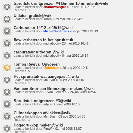
Spruitstuk ontgrenzen #4 Binnen 10 minuten!@wiki
Laatste bericht door
shadowranger
«
27 apr 2011 21:08
Reacties:
1
Uitlaten grafiek@wiki
Laatste bericht door
Joren
«
29 mar 2011 20:42
Carburateur 14/12 -> 15/15@wiki
Laatste bericht door
MichielWolthaus
«
29 jan 2011 21:19
flow verbeteren in het spruitstuk.
Laatste bericht door
michabooij
«
28 mei 2010 16:41
carburateur uitboren.@wiki
Laatste bericht door
michabooij
«
04 apr 2010 16:14
Tomos Revival Opvoeren
Laatste bericht door
Quinshan
«
26 aug 2009 19:11
Reacties:
5
Het spruitstuk wat aangepast.@wiki
Laatste bericht door
Mc. Sim
«
25 jan 2009 00:16
Reacties:
1
Van een Snor een Bromzuiger maken.@wiki
Laatste bericht door
C. van Klaveren
«
24 jan 2009 18:54
Spruitstuk ontgrenzen #3@wiki
Laatste bericht door
adje
«
30 nov 2008 18:16
Cilinderkoppen afvlakken@wiki
Laatste bericht door
Mc. Sim
«
05 nov 2008 14:55
Reacties:
1
Hogedrukkop maken@wiki
Laatste bericht door
PimW
«
01 mei 2008 18:07
Reacties:
1