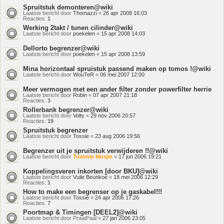
Spruitstuk demonteren@wiki
Laatste bericht door
Thomazzi
«
26 apr 2008 16:03
Reacties:
1
Werking 2takt / tunen cilinder@wiki
Laatste bericht door
poekelen
«
15 apr 2008 14:03
Dellorto begrenzer@wiki
Laatste bericht door
poekelen
«
15 apr 2008 13:59
Mina horizontaal spruistuk passend maken op tomos !@wiki
Laatste bericht door
WouTeR
«
06 mei 2007 12:00
Meer vermogen met een ander filter zonder powerfilter herrie
Laatste bericht door
Robin
«
07 apr 2007 21:18
Reacties:
3
Rollerbank begrenzer@wiki
Laatste bericht door
Volty
«
29 nov 2006 20:57
Reacties:
19
Spruitstuk begrenzer
Laatste bericht door
Tossie
«
23 aug 2006 19:56
Begrenzer uit je spruitstuk verwijderen !!@wiki
Laatste bericht door
Tommie Mosjie
«
17 jun 2006 19:21
Koppelingsveren inkorten [door BKU]@wiki
Laatste bericht door
Vuile Beunkoe
«
18 mei 2006 12:29
Reacties:
1
How to make een begrenser op je gaskabel!!!
Laatste bericht door
Tossie
«
24 apr 2006 17:26
Reacties:
7
Poortmap & Timingen [DEEL2]@wiki
Laatste bericht door
PraatPaal
«
27 jan 2006 23:05