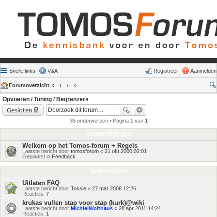
Snelle links
V&A
Registreer
Aanmelden
Forumoverzicht
Opvoeren / Tuning / Begrenzers
Gesloten
35 onderwerpen • Pagina
1
van
1
Aankondigingen
Welkom op het Tomos-forum + Regels
Laatste bericht door
tomosforum
«
21 okt 2000 02:01
Geplaatst in
Feedback
Onderwerpen
Uitlaten FAQ
Laatste bericht door
Tossie
«
27 mar 2006 12:26
Reacties:
7
krukas vullen stap voor stap (kurk)@wiki
Laatste bericht door
MichielWolthaus
«
28 apr 2011 14:24
Reacties:
1