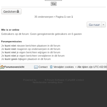
Gesloten
35 onderwerpen • Pagina
1
van
1
Ga naar
Wie is er online
Gebruikers op dit forum: Geen geregistreerde gebruikers en 6 gasten
Forumpermissies
Je
kunt niet
nieuwe berichten plaatsen in dit forum
Je
kunt niet
reageren op onderwerpen in dit forum
Je
kunt niet
je eigen berichten wijzigen in dit forum
Je
kunt niet
je eigen berichten verwijderen in dit forum
Je
kunt geen
bijlagen plaatsen in dit forum
Forumoverzicht
Contact
Verwijder cookies
Alle tijden zijn
UTC+02:00
Powered by
phpBB
® Forum Software © phpBB Limited
Nederlandse vertaling door
phpBB.nl
.