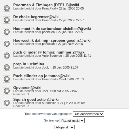
Poortmap & Timingen [DEEL1]@wiki
Laatste bericht door
PraatPaal
«
27 jan 2006 23:05
De choke begrenser@wiki
Laatste bericht door
PraatPaal
«
27 jan 2006 22:57
Hoe moet ik de carburateur afstellen?@wiki
Laatste bericht door
poekelen
«
27 jan 2006 22:05
Hoe weet ik dat mijn sproeier goed is@wiki
Laatste bericht door
poekelen
«
27 jan 2006 22:00
puch cilinder @ tomos: nummer 2@wiki
Laatste bericht door
Vuile Beunkoe
«
28 dec 2005 11:41
prop in luchtfilter
Laatste bericht door
JooL
«
15 dec 2005 21:37
Puch cilinder op je tomos@wiki
Laatste bericht door
PraatPaal
«
29 okt 2005 21:39
Opvoeren@wiki
Laatste bericht door
JooL
«
08 okt 2005 21:42
Reacties:
1
Squish goed zetten@wiki
Laatste bericht door
skoeddies
«
27 jun 2005 06:59
Reacties:
2
Toon onderwerpen van afgelopen:
Sorteer op