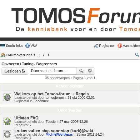
Snelle links
V&A
Registreer
Aanmelden
Forumoverzicht
Opvoeren / Tuning / Begrenzers
Gesloten
35 onderwerpen • Pagina
1
van
1
Aankondigingen
Welkom op het Tomos-forum + Regels
Laatste bericht door
tomosforum
«
21 okt 2000 02:01
Geplaatst in
Feedback
Onderwerpen
Uitlaten FAQ
Laatste bericht door
Tossie
«
27 mar 2006 12:26
Reacties:
7
krukas vullen stap voor stap (kurk)@wiki
Laatste bericht door
MichielWolthaus
«
28 apr 2011 14:24
Reacties:
1