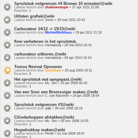
Spruitstuk ontgrenzen #4 Binnen 10 minuten!@wiki
Laatste bericht door
shadowranger
«
27 apr 2011 21:08
Reacties:
1
Uitlaten grafiek@wiki
Laatste bericht door
Joren
«
29 mar 2011 20:42
Carburateur 14/12 -> 15/15@wiki
Laatste bericht door
MichielWolthaus
«
29 jan 2011 21:19
flow verbeteren in het spruitstuk.
Laatste bericht door
michabooij
«
28 mei 2010 16:41
carburateur uitboren.@wiki
Laatste bericht door
michabooij
«
04 apr 2010 16:14
Tomos Revival Opvoeren
Laatste bericht door
Quinshan
«
26 aug 2009 19:11
Reacties:
5
Het spruitstuk wat aangepast.@wiki
Laatste bericht door
Mc. Sim
«
25 jan 2009 00:16
Reacties:
1
Van een Snor een Bromzuiger maken.@wiki
Laatste bericht door
C. van Klaveren
«
24 jan 2009 18:54
Spruitstuk ontgrenzen #3@wiki
Laatste bericht door
adje
«
30 nov 2008 18:16
Cilinderkoppen afvlakken@wiki
Laatste bericht door
Mc. Sim
«
05 nov 2008 14:55
Reacties:
1
Hogedrukkop maken@wiki
Laatste bericht door
PimW
«
01 mei 2008 18:07
Reacties:
1