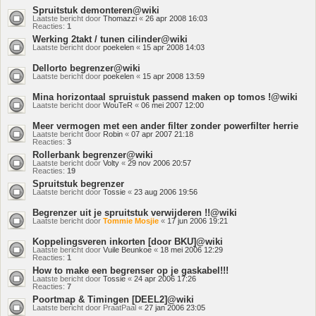
Spruitstuk demonteren@wiki
Laatste bericht door
Thomazzi
«
26 apr 2008 16:03
Reacties:
1
Werking 2takt / tunen cilinder@wiki
Laatste bericht door
poekelen
«
15 apr 2008 14:03
Dellorto begrenzer@wiki
Laatste bericht door
poekelen
«
15 apr 2008 13:59
Mina horizontaal spruistuk passend maken op tomos !@wiki
Laatste bericht door
WouTeR
«
06 mei 2007 12:00
Meer vermogen met een ander filter zonder powerfilter herrie
Laatste bericht door
Robin
«
07 apr 2007 21:18
Reacties:
3
Rollerbank begrenzer@wiki
Laatste bericht door
Volty
«
29 nov 2006 20:57
Reacties:
19
Spruitstuk begrenzer
Laatste bericht door
Tossie
«
23 aug 2006 19:56
Begrenzer uit je spruitstuk verwijderen !!@wiki
Laatste bericht door
Tommie Mosjie
«
17 jun 2006 19:21
Koppelingsveren inkorten [door BKU]@wiki
Laatste bericht door
Vuile Beunkoe
«
18 mei 2006 12:29
Reacties:
1
How to make een begrenser op je gaskabel!!!
Laatste bericht door
Tossie
«
24 apr 2006 17:26
Reacties:
7
Poortmap & Timingen [DEEL2]@wiki
Laatste bericht door
PraatPaal
«
27 jan 2006 23:05