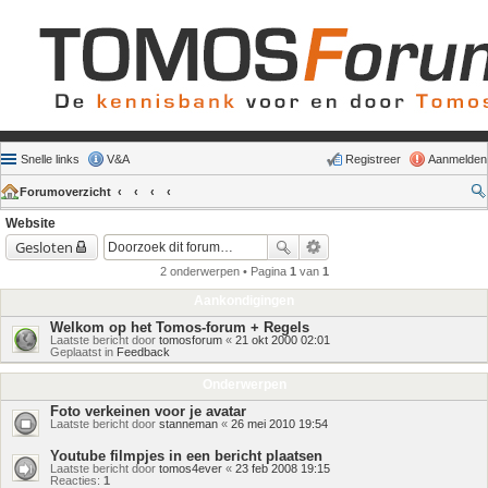
Snelle links
V&A
Registreer
Aanmelden
Forumoverzicht
Website
Gesloten
2 onderwerpen • Pagina
1
van
1
Aankondigingen
Welkom op het Tomos-forum + Regels
Laatste bericht door
tomosforum
«
21 okt 2000 02:01
Geplaatst in
Feedback
Onderwerpen
Foto verkeinen voor je avatar
Laatste bericht door
stanneman
«
26 mei 2010 19:54
Youtube filmpjes in een bericht plaatsen
Laatste bericht door
tomos4ever
«
23 feb 2008 19:15
Reacties:
1