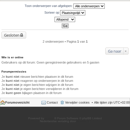
Toon onderwerpen van afgelopen:
Sorteer op
Gesloten
2 onderwerpen • Pagina
1
van
1
Ga naar
Wie is er online
Gebruikers op dit forum: Geen geregistreerde gebruikers en 5 gasten
Forumpermissies
Je
kunt niet
nieuwe berichten plaatsen in dit forum
Je
kunt niet
reageren op onderwerpen in dit forum
Je
kunt niet
je eigen berichten wijzigen in dit forum
Je
kunt niet
je eigen berichten verwijderen in dit forum
Je
kunt geen
bijlagen plaatsen in dit forum
Forumoverzicht
Contact
Verwijder cookies
Alle tijden zijn
UTC+02:00
Powered by
phpBB
® Forum Software © phpBB Limited
Nederlandse vertaling door
phpBB.nl
.