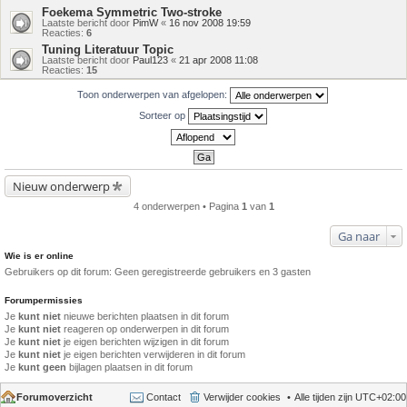
Foekema Symmetric Two-stroke
Laatste bericht door
PimW
«
16 nov 2008 19:59
Reacties:
6
Tuning Literatuur Topic
Laatste bericht door
Paul123
«
21 apr 2008 11:08
Reacties:
15
Toon onderwerpen van afgelopen:
Sorteer op
Nieuw onderwerp
4 onderwerpen • Pagina
1
van
1
Ga naar
Wie is er online
Gebruikers op dit forum: Geen geregistreerde gebruikers en 3 gasten
Forumpermissies
Je
kunt niet
nieuwe berichten plaatsen in dit forum
Je
kunt niet
reageren op onderwerpen in dit forum
Je
kunt niet
je eigen berichten wijzigen in dit forum
Je
kunt niet
je eigen berichten verwijderen in dit forum
Je
kunt geen
bijlagen plaatsen in dit forum
Forumoverzicht
Contact
Verwijder cookies
Alle tijden zijn
UTC+02:00