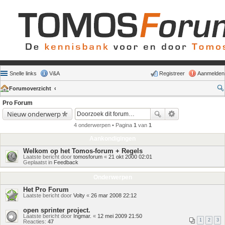
Snelle links
V&A
Registreer
Aanmelden
Forumoverzicht
Pro Forum
Nieuw onderwerp
4 onderwerpen • Pagina
1
van
1
Aankondigingen
Welkom op het Tomos-forum + Regels
Laatste bericht door
tomosforum
«
21 okt 2000 02:01
Geplaatst in
Feedback
Onderwerpen
Het Pro Forum
Laatste bericht door
Volty
«
26 mar 2008 22:12
open sprinter project.
Laatste bericht door
Ingmar.
«
12 mei 2009 21:50
1
2
3
Reacties:
47