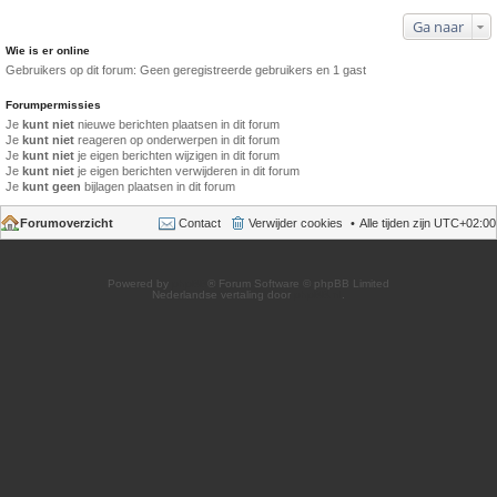
Ga naar
Wie is er online
Gebruikers op dit forum: Geen geregistreerde gebruikers en 1 gast
Forumpermissies
Je
kunt niet
nieuwe berichten plaatsen in dit forum
Je
kunt niet
reageren op onderwerpen in dit forum
Je
kunt niet
je eigen berichten wijzigen in dit forum
Je
kunt niet
je eigen berichten verwijderen in dit forum
Je
kunt geen
bijlagen plaatsen in dit forum
Forumoverzicht
Contact
Verwijder cookies
Alle tijden zijn
UTC+02:00
Powered by
phpBB
® Forum Software © phpBB Limited
Nederlandse vertaling door
phpBB.nl
.