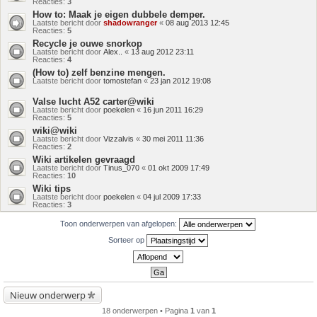
Reacties:
3
How to: Maak je eigen dubbele demper.
Laatste bericht door
shadowranger
«
08 aug 2013 12:45
Reacties:
5
Recycle je ouwe snorkop
Laatste bericht door
Alex..
«
13 aug 2012 23:11
Reacties:
4
(How to) zelf benzine mengen.
Laatste bericht door
tomostefan
«
23 jan 2012 19:08
Valse lucht A52 carter@wiki
Laatste bericht door
poekelen
«
16 jun 2011 16:29
Reacties:
5
wiki@wiki
Laatste bericht door
Vizzalvis
«
30 mei 2011 11:36
Reacties:
2
Wiki artikelen gevraagd
Laatste bericht door
Tinus_070
«
01 okt 2009 17:49
Reacties:
10
Wiki tips
Laatste bericht door
poekelen
«
04 jul 2009 17:33
Reacties:
3
Toon onderwerpen van afgelopen:
Sorteer op
Nieuw onderwerp
18 onderwerpen • Pagina
1
van
1