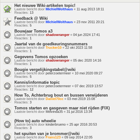
Het nieuwe Wiki-artikelen topic!
Laatste bericht door
MichielWolthaus
«
11 aug 2013 18:11
Reacties:
13
Feedback @ Wiki
Laatste bericht door
MichielWolthaus
«
23 nov 2011 20:21
Reacties:
5
Bouwjaar Tomos a3
Laatste bericht door
shadowranger
«
04 jun 2024 17:41
Reacties:
1
Jaartal van de goedkeuringsnummers
Laatste bericht door
Trucker10
«
22 okt 2023 11:58
Reacties:
1
Gegevens Tomos opzoeken
Laatste bericht door
shadowranger
«
05 dec 2020 14:16
Reacties:
1
Bougie vergelijkingstabel@wiki
Laatste bericht door
peterzoetermeer
«
10 mei 2020 09:27
Reacties:
5
Kennis/informatie topic
Laatste bericht door
peterzoetermeer
«
07 dec 2019 13:57
Reacties:
12
How To, Achterbrug bout en bussen verwijderen
Laatste bericht door
Daniel70cc
«
03 mei 2019 15:08
Reacties:
3
Tomos starten en gasgeven maar niet rijden (FIX)
Laatste bericht door
Melvinda35
«
31 jul 2016 13:34
(How to) auto wheelie
Laatste bericht door
kinderbrueno
«
25 apr 2016 20:53
Reacties:
3
het spuiten van je brommer@wiki
Laatste bericht door
Frans123
«
09 sep 2014 22:05