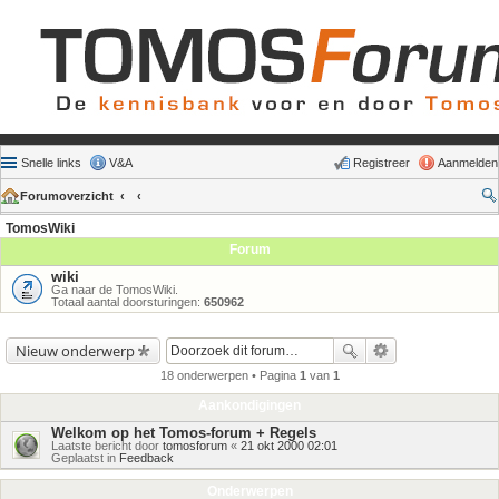
Snelle links
V&A
Registreer
Aanmelden
Forumoverzicht
TomosWiki
Forum
wiki
Ga naar de TomosWiki.
Totaal aantal doorsturingen:
650962
Nieuw onderwerp
18 onderwerpen • Pagina
1
van
1
Aankondigingen
Welkom op het Tomos-forum + Regels
Laatste bericht door
tomosforum
«
21 okt 2000 02:01
Geplaatst in
Feedback
Onderwerpen