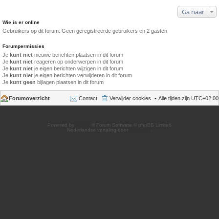
Ga naar
Wie is er online
Gebruikers op dit forum: Geen geregistreerde gebruikers en 2 gasten
Forumpermissies
Je
kunt niet
nieuwe berichten plaatsen in dit forum
Je
kunt niet
reageren op onderwerpen in dit forum
Je
kunt niet
je eigen berichten wijzigen in dit forum
Je
kunt niet
je eigen berichten verwijderen in dit forum
Je
kunt geen
bijlagen plaatsen in dit forum
Forumoverzicht
Contact
Verwijder cookies
Alle tijden zijn
UTC+02:00
Powered by
phpBB
® Forum Software © phpBB Limited
Nederlandse vertaling door
phpBB.nl
.