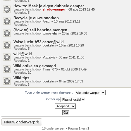
Reacties:
3
How to: Maak je eigen dubbele demper.
Laatste bericht door
shadowranger
«
08 aug 2013 12:45
Reacties:
5
Recycle je ouwe snorkop
Laatste bericht door
Alex..
«
13 aug 2012 23:11
Reacties:
4
(How to) zelf benzine mengen.
Laatste bericht door
tomostefan
«
23 jan 2012 19:08
Valse lucht A52 carter@wiki
Laatste bericht door
poekelen
«
16 jun 2011 16:29
Reacties:
5
wiki@wiki
Laatste bericht door
Vizzalvis
«
30 mei 2011 11:36
Reacties:
2
Wiki artikelen gevraagd
Laatste bericht door
Tinus_070
«
01 okt 2009 17:49
Reacties:
10
Wiki tips
Laatste bericht door
poekelen
«
04 jul 2009 17:33
Reacties:
3
Toon onderwerpen van afgelopen:
Sorteer op
Nieuw onderwerp
18 onderwerpen • Pagina
1
van
1