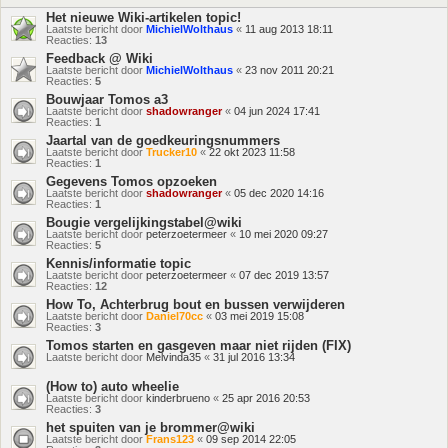
Het nieuwe Wiki-artikelen topic!
Laatste bericht door
MichielWolthaus
«
11 aug 2013 18:11
Reacties:
13
Feedback @ Wiki
Laatste bericht door
MichielWolthaus
«
23 nov 2011 20:21
Reacties:
5
Bouwjaar Tomos a3
Laatste bericht door
shadowranger
«
04 jun 2024 17:41
Reacties:
1
Jaartal van de goedkeuringsnummers
Laatste bericht door
Trucker10
«
22 okt 2023 11:58
Reacties:
1
Gegevens Tomos opzoeken
Laatste bericht door
shadowranger
«
05 dec 2020 14:16
Reacties:
1
Bougie vergelijkingstabel@wiki
Laatste bericht door
peterzoetermeer
«
10 mei 2020 09:27
Reacties:
5
Kennis/informatie topic
Laatste bericht door
peterzoetermeer
«
07 dec 2019 13:57
Reacties:
12
How To, Achterbrug bout en bussen verwijderen
Laatste bericht door
Daniel70cc
«
03 mei 2019 15:08
Reacties:
3
Tomos starten en gasgeven maar niet rijden (FIX)
Laatste bericht door
Melvinda35
«
31 jul 2016 13:34
(How to) auto wheelie
Laatste bericht door
kinderbrueno
«
25 apr 2016 20:53
Reacties:
3
het spuiten van je brommer@wiki
Laatste bericht door
Frans123
«
09 sep 2014 22:05