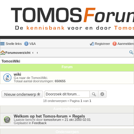
Snelle links
V&A
Registreer
Aanmelden
Forumoverzicht
TomosWiki
Forum
wiki
Ga naar de TomosWiki.
Totaal aantal doorsturingen:
650655
Nieuw onderwerp
18 onderwerpen • Pagina
1
van
1
Aankondigingen
Welkom op het Tomos-forum + Regels
Laatste bericht door
tomosforum
«
21 okt 2000 02:01
Geplaatst in
Feedback
Onderwerpen