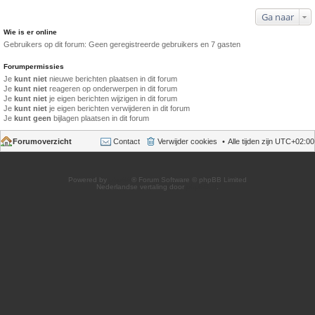
Ga naar
Wie is er online
Gebruikers op dit forum: Geen geregistreerde gebruikers en 7 gasten
Forumpermissies
Je
kunt niet
nieuwe berichten plaatsen in dit forum
Je
kunt niet
reageren op onderwerpen in dit forum
Je
kunt niet
je eigen berichten wijzigen in dit forum
Je
kunt niet
je eigen berichten verwijderen in dit forum
Je
kunt geen
bijlagen plaatsen in dit forum
Forumoverzicht
Contact
Verwijder cookies
Alle tijden zijn
UTC+02:00
Powered by
phpBB
® Forum Software © phpBB Limited
Nederlandse vertaling door
phpBB.nl
.