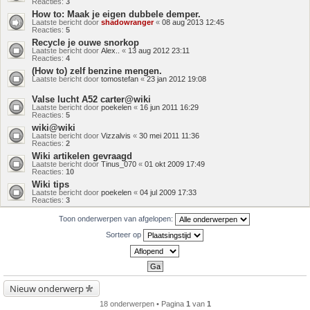
Reacties:
3
How to: Maak je eigen dubbele demper.
Laatste bericht door
shadowranger
«
08 aug 2013 12:45
Reacties:
5
Recycle je ouwe snorkop
Laatste bericht door
Alex..
«
13 aug 2012 23:11
Reacties:
4
(How to) zelf benzine mengen.
Laatste bericht door
tomostefan
«
23 jan 2012 19:08
Valse lucht A52 carter@wiki
Laatste bericht door
poekelen
«
16 jun 2011 16:29
Reacties:
5
wiki@wiki
Laatste bericht door
Vizzalvis
«
30 mei 2011 11:36
Reacties:
2
Wiki artikelen gevraagd
Laatste bericht door
Tinus_070
«
01 okt 2009 17:49
Reacties:
10
Wiki tips
Laatste bericht door
poekelen
«
04 jul 2009 17:33
Reacties:
3
Toon onderwerpen van afgelopen:
Sorteer op
Nieuw onderwerp
18 onderwerpen • Pagina
1
van
1