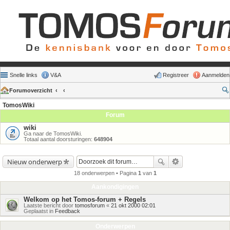
Snelle links
V&A
Registreer
Aanmelden
Forumoverzicht
TomosWiki
Forum
wiki
Ga naar de TomosWiki.
Totaal aantal doorsturingen:
648904
Nieuw onderwerp
18 onderwerpen • Pagina
1
van
1
Aankondigingen
Welkom op het Tomos-forum + Regels
Laatste bericht door
tomosforum
«
21 okt 2000 02:01
Geplaatst in
Feedback
Onderwerpen