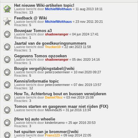
Het nieuwe Wiki-artikelen topic!
Laatste bericht door
MichielWolthaus
«
11 aug 2013 18:11
Reacties:
13
Feedback @ Wiki
Laatste bericht door
MichielWolthaus
«
23 nov 2011 20:21
Reacties:
5
Bouwjaar Tomos a3
Laatste bericht door
shadowranger
«
04 jun 2024 17:41
Reacties:
1
Jaartal van de goedkeuringsnummers
Laatste bericht door
Trucker10
«
22 okt 2023 11:58
Reacties:
1
Gegevens Tomos opzoeken
Laatste bericht door
shadowranger
«
05 dec 2020 14:16
Reacties:
1
Bougie vergelijkingstabel@wiki
Laatste bericht door
peterzoetermeer
«
10 mei 2020 09:27
Reacties:
5
Kennis/informatie topic
Laatste bericht door
peterzoetermeer
«
07 dec 2019 13:57
Reacties:
12
How To, Achterbrug bout en bussen verwijderen
Laatste bericht door
Daniel70cc
«
03 mei 2019 15:08
Reacties:
3
Tomos starten en gasgeven maar niet rijden (FIX)
Laatste bericht door
Melvinda35
«
31 jul 2016 13:34
(How to) auto wheelie
Laatste bericht door
kinderbrueno
«
25 apr 2016 20:53
Reacties:
3
het spuiten van je brommer@wiki
Laatste bericht door
Frans123
«
09 sep 2014 22:05