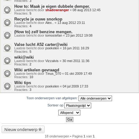
Reacties:
3
How to: Maak je eigen dubbele demper.
Laatste bericht door
shadowranger
«
08 aug 2013 12:45
Reacties:
5
Recycle je ouwe snorkop
Laatste bericht door
Alex..
«
13 aug 2012 23:11
Reacties:
4
(How to) zelf benzine mengen.
Laatste bericht door
tomostefan
«
23 jan 2012 19:08
Valse lucht A52 carter@wiki
Laatste bericht door
poekelen
«
16 jun 2011 16:29
Reacties:
5
wiki@wiki
Laatste bericht door
Vizzalvis
«
30 mei 2011 11:36
Reacties:
2
Wiki artikelen gevraagd
Laatste bericht door
Tinus_070
«
01 okt 2009 17:49
Reacties:
10
Wiki tips
Laatste bericht door
poekelen
«
04 jul 2009 17:33
Reacties:
3
Toon onderwerpen van afgelopen:
Sorteer op
Nieuw onderwerp
18 onderwerpen • Pagina
1
van
1