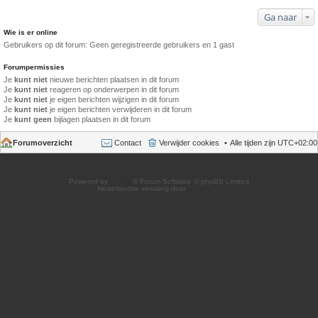
Ga naar
Wie is er online
Gebruikers op dit forum: Geen geregistreerde gebruikers en 1 gast
Forumpermissies
Je
kunt niet
nieuwe berichten plaatsen in dit forum
Je
kunt niet
reageren op onderwerpen in dit forum
Je
kunt niet
je eigen berichten wijzigen in dit forum
Je
kunt niet
je eigen berichten verwijderen in dit forum
Je
kunt geen
bijlagen plaatsen in dit forum
Forumoverzicht
Contact
Verwijder cookies
Alle tijden zijn
UTC+02:00
Powered by
phpBB
® Forum Software © phpBB Limited
Nederlandse vertaling door
phpBB.nl
.