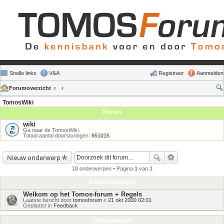
Snelle links
V&A
Registreer
Aanmelden
Forumoverzicht
TomosWiki
Forum
wiki
Ga naar de TomosWiki.
Totaal aantal doorsturingen:
651015
Nieuw onderwerp
18 onderwerpen • Pagina
1
van
1
Aankondigingen
Welkom op het Tomos-forum + Regels
Laatste bericht door
tomosforum
«
21 okt 2000 02:01
Geplaatst in
Feedback
Onderwerpen