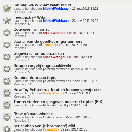
Het nieuwe Wiki-artikelen topic!
Laatste bericht door
MichielWolthaus
«
11 aug 2013 18:11
Reacties:
13
Feedback @ Wiki
Laatste bericht door
MichielWolthaus
«
23 nov 2011 20:21
Reacties:
5
Bouwjaar Tomos a3
Laatste bericht door
shadowranger
«
04 jun 2024 17:41
Reacties:
1
Jaartal van de goedkeuringsnummers
Laatste bericht door
Trucker10
«
22 okt 2023 11:58
Reacties:
1
Gegevens Tomos opzoeken
Laatste bericht door
shadowranger
«
05 dec 2020 14:16
Reacties:
1
Bougie vergelijkingstabel@wiki
Laatste bericht door
peterzoetermeer
«
10 mei 2020 09:27
Reacties:
5
Kennis/informatie topic
Laatste bericht door
peterzoetermeer
«
07 dec 2019 13:57
Reacties:
12
How To, Achterbrug bout en bussen verwijderen
Laatste bericht door
Daniel70cc
«
03 mei 2019 15:08
Reacties:
3
Tomos starten en gasgeven maar niet rijden (FIX)
Laatste bericht door
Melvinda35
«
31 jul 2016 13:34
(How to) auto wheelie
Laatste bericht door
kinderbrueno
«
25 apr 2016 20:53
Reacties:
3
het spuiten van je brommer@wiki
Laatste bericht door
Frans123
«
09 sep 2014 22:05