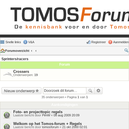
Snelle links
V&A
Registreer
Aanmelden
Forumoverzicht
Sprinters/racers
Forum
Crossers
Onderwerpen:
19
Nieuw onderwerp
35 onderwerpen • Pagina
1
van
1
Aankondigingen
Foto- en projecttopic regels
Laatste bericht door
PimW
«
08 aug 2009 20:09
Welkom op het Tomos-forum + Regels
Laatste bericht door
tomosforum
«
21 okt 2000 02:01