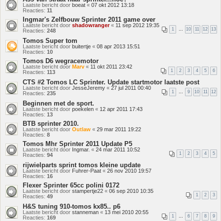
Laatste bericht door
boeat
«
07 okt 2012 13:18
Reacties:
11
Ingmar's Zelfbouw Sprinter 2011 game over
Laatste bericht door
shadowranger
«
11 sep 2012 19:35
1
…
10
11
12
13
Reacties:
248
Tomos Super tom
Laatste bericht door
buitertje
«
08 apr 2013 15:51
Reacties:
10
Tomos D6 wegracemotor
Laatste bericht door
Marv
«
11 okt 2011 23:42
1
2
3
4
5
6
Reacties:
113
CTS #2 Tomos LC Sprinter. Update startmotor laatste post
Laatste bericht door
JesseJeremy
«
27 jul 2011 00:40
1
…
9
10
11
12
Reacties:
235
Beginnen met de sport.
Laatste bericht door
poekelen
«
12 apr 2011 17:43
Reacties:
13
BTB sprinter 2010.
Laatste bericht door
Outlaw
«
29 mar 2011 19:22
Reacties:
8
Tomos Mhr Sprinter 2011 Update P5
Laatste bericht door
Ingmar.
«
24 mar 2011 10:52
1
2
3
4
5
Reacties:
94
rijwielparts sprint tomos kleine update
Laatste bericht door
Fuhrer-Paat
«
26 nov 2010 19:57
Reacties:
16
Flexer Sprinter 65cc polini 0172
Laatste bericht door
stampertje22
«
06 sep 2010 10:35
1
2
3
Reacties:
49
H&S tuning 910-tomos kx85.. p6
Laatste bericht door
stanneman
«
13 mei 2010 20:55
1
…
6
7
8
9
Reacties:
169