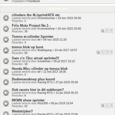
Geplaatst in
Feedback
Onderwerpen
cilinders tbv 4L/sprint/ATX etc
Laatste bericht door
frcomotoshop
«
19 nov 2022 04:38
Reacties:
1
Frčo Moto Project No.1 -
Laatste bericht door
frcomotoshop
«
16 nov 2022 23:46
1
2
Reacties:
35
Tomos ei-cilinder Sprinter
Laatste bericht door
ief
«
08 nov 2020 21:20
Reacties:
3
tomos blok op boot
Laatste bericht door
Budehgong
«
14 okt 2017 16:57
1
2
3
Reacties:
52
Sam z'n 72cc airsal sprinter!!!
Laatste bericht door
ivowieman
«
05 jul 2017 10:13
Reacties:
18
Honda 80cc cilinder op tomos blok
Laatste bericht door
ief
«
11 mei 2017 18:35
Reacties:
3
Dodemansknop plus koord
Laatste bericht door
Racing RTS
«
27 jun 2016 20:48
Ook racers hier in dit subforum?
Laatste bericht door
Racing RTS
«
12 jun 2016 00:23
Reacties:
6
RKWN show sprinter
Laatste bericht door
Rick309
«
09 jun 2016 15:54
1
2
Reacties:
22
Wedstrijden?
Laatste bericht door
Racing RTS
«
07 jun 2016 23:56