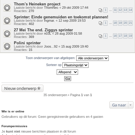
Thom's Heineken project
Laatste bericht door
ThomNec
«
29 okt 2009 17:44
1
…
11
12
13
14
Reacties:
270
Sprinter: Einde genemuiden en toekomst plannen!
Laatste bericht door
Ingmar.
«
12 sep 2009 19:53
1
…
18
19
20
21
Reacties:
402
27 Mei The end. Ziggys sprinter
Laatste bericht door
n03L
«
28 aug 2009 01:58
1
…
16
17
18
19
Reacties:
369
Polini sprinter
Laatste bericht door
Joos...92
«
15 aug 2009 19:40
Reacties:
15
Toon onderwerpen van afgelopen:
Sorteer op
Nieuw onderwerp
35 onderwerpen • Pagina
1
van
1
Ga naar
Wie is er online
Gebruikers op dit forum: Geen geregistreerde gebruikers en 4 gasten
Forumpermissies
Je
kunt niet
nieuwe berichten plaatsen in dit forum