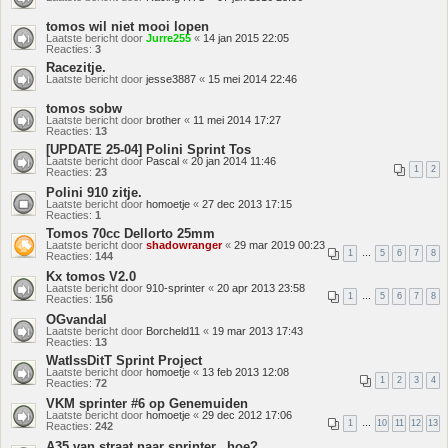
tomos wil niet mooi lopen
Laatste bericht door
Jurre255
«
14 jan 2015 22:05
Reacties:
3
Racezitje.
Laatste bericht door
jesse3887
«
15 mei 2014 22:46
tomos sobw
Laatste bericht door
brother
«
11 mei 2014 17:27
Reacties:
13
[UPDATE 25-04] Polini Sprint Tos
Laatste bericht door
Pascal
«
20 jan 2014 11:46
1
2
Reacties:
23
Polini 910 zitje.
Laatste bericht door
homoetje
«
27 dec 2013 17:15
Reacties:
1
Tomos 70cc Dellorto 25mm
Laatste bericht door
shadowranger
«
29 mar 2019 00:23
1
…
5
6
7
8
Reacties:
144
Kx tomos V2.0
Laatste bericht door
910-sprinter
«
20 apr 2013 23:58
1
…
5
6
7
8
Reacties:
156
OGvandal
Laatste bericht door
Borcheld11
«
19 mar 2013 17:43
Reacties:
13
WatIssDitT Sprint Project
Laatste bericht door
homoetje
«
13 feb 2013 12:08
1
2
3
4
Reacties:
72
VKM sprinter #6 op Genemuiden
Laatste bericht door
homoetje
«
29 dec 2012 17:06
1
…
10
11
12
13
Reacties:
242
A35 van straat naar sprinter...hoe?