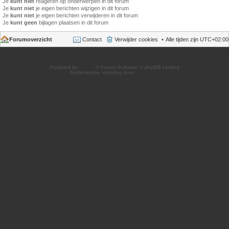
Je
kunt niet
reageren op onderwerpen in dit forum
Je
kunt niet
je eigen berichten wijzigen in dit forum
Je
kunt niet
je eigen berichten verwijderen in dit forum
Je
kunt geen
bijlagen plaatsen in dit forum
Forumoverzicht
Contact
Verwijder cookies
Alle tijden zijn
UTC+02:00
Powered by
phpBB
® Forum Software © phpBB Limited
Nederlandse vertaling door
phpBB.nl
.