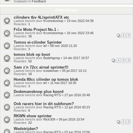
Geplaatst in
Feedback
Onderwerpen
cilinders tbv 4L/sprint/ATX etc
Laatste bericht door
frcomotoshop
«
19 nov 2022 04:38
Reacties:
1
Frčo Moto Project No.1 -
Laatste bericht door
frcomotoshop
«
16 nov 2022 23:46
1
2
Reacties:
35
Tomos ei-cilinder Sprinter
Laatste bericht door
ief
«
08 nov 2020 21:20
Reacties:
3
tomos blok op boot
Laatste bericht door
Budehgong
«
14 okt 2017 16:57
1
2
3
Reacties:
52
Sam z'n 72cc airsal sprinter!!!
Laatste bericht door
ivowieman
«
05 jul 2017 10:13
Reacties:
18
Honda 80cc cilinder op tomos blok
Laatste bericht door
ief
«
11 mei 2017 18:35
Reacties:
3
Dodemansknop plus koord
Laatste bericht door
Racing RTS
«
27 jun 2016 20:48
Ook racers hier in dit subforum?
Laatste bericht door
Racing RTS
«
12 jun 2016 00:23
Reacties:
6
RKWN show sprinter
Laatste bericht door
Rick309
«
09 jun 2016 15:54
1
2
Reacties:
22
Wedstrijden?
Laatste bericht door
Racing RTS
«
07 jun 2016 23:56