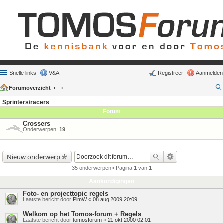
Snelle links
V&A
Registreer
Aanmelden
Forumoverzicht
Sprinters/racers
Forum
Crossers
Onderwerpen:
19
Nieuw onderwerp
35 onderwerpen • Pagina
1
van
1
Aankondigingen
Foto- en projecttopic regels
Laatste bericht door
PimW
«
08 aug 2009 20:09
Welkom op het Tomos-forum + Regels
Laatste bericht door
tomosforum
«
21 okt 2000 02:01