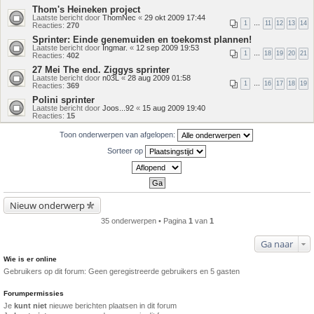
Thom's Heineken project
Laatste bericht door
ThomNec
«
29 okt 2009 17:44
1
…
11
12
13
14
Reacties:
270
Sprinter: Einde genemuiden en toekomst plannen!
Laatste bericht door
Ingmar.
«
12 sep 2009 19:53
1
…
18
19
20
21
Reacties:
402
27 Mei The end. Ziggys sprinter
Laatste bericht door
n03L
«
28 aug 2009 01:58
1
…
16
17
18
19
Reacties:
369
Polini sprinter
Laatste bericht door
Joos...92
«
15 aug 2009 19:40
Reacties:
15
Toon onderwerpen van afgelopen:
Sorteer op
Nieuw onderwerp
35 onderwerpen • Pagina
1
van
1
Ga naar
Wie is er online
Gebruikers op dit forum: Geen geregistreerde gebruikers en 5 gasten
Forumpermissies
Je
kunt niet
nieuwe berichten plaatsen in dit forum