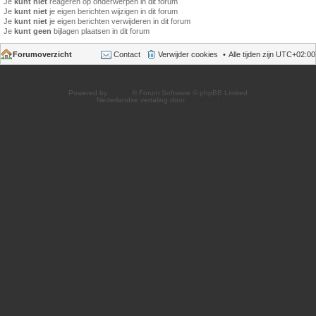
Je
kunt niet
reageren op onderwerpen in dit forum
Je
kunt niet
je eigen berichten wijzigen in dit forum
Je
kunt niet
je eigen berichten verwijderen in dit forum
Je
kunt geen
bijlagen plaatsen in dit forum
Forumoverzicht
Contact
Verwijder cookies
Alle tijden zijn
UTC+02:00
Powered by
phpBB
® Forum Software © phpBB Limited
Nederlandse vertaling door
phpBB.nl
.