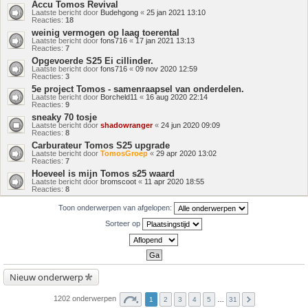
Accu Tomos Revival
Laatste bericht door
Budehgong
«
25 jan 2021 13:10
Reacties:
18
weinig vermogen op laag toerental
Laatste bericht door
fons716
«
17 jan 2021 13:13
Reacties:
7
Opgevoerde S25 Ei cillinder.
Laatste bericht door
fons716
«
09 nov 2020 12:59
Reacties:
3
5e project Tomos - samenraapsel van onderdelen.
Laatste bericht door
Borcheld11
«
16 aug 2020 22:14
Reacties:
9
sneaky 70 tosje
Laatste bericht door
shadowranger
«
24 jun 2020 09:09
Reacties:
8
Carburateur Tomos S25 upgrade
Laatste bericht door
TomosGroep
«
29 apr 2020 13:02
Reacties:
7
Hoeveel is mijn Tomos s25 waard
Laatste bericht door
bromscoot
«
11 apr 2020 18:55
Reacties:
8
Toon onderwerpen van afgelopen:
Sorteer op
Nieuw onderwerp
1202 onderwerpen
1
2
3
4
5
…
31