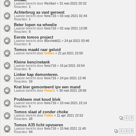
Laatste bericht door
Richfart
«
31 mei 2022 20:32
Reacties:
1
Achterbrug as vast geroest
Laatste bericht door
fons716
«
03 sep 2021 01:44
Reacties:
1
Beter lopen na wheelie
Laatste bericht door
fons716
«
02 sep 2021 13:08
Reacties:
5
Eerste tomos project
Laatste bericht door
Borcheld11
«
24 jul 2021 03:46
Reacties:
6
Tomos maakt raar geluid
Laatste bericht door
folties
«
21 jul 2021 15:50
Kleine benzinetank
Laatste bericht door
fons716
«
15 jul 2021 16:54
Reacties:
9
Linker kap demonteren.
Laatste bericht door
fons716
«
24 jun 2021 12:46
Reacties:
10
Krat bier gemonteerd ipv een mand
Laatste bericht door
Peter.C
«
30 mei 2021 18:58
Probleem met koud blok
Laatste bericht door
fons716
«
10 mei 2021 15:14
Reacties:
5
Tomos slaat af zonder choke
Laatste bericht door
Felbe
«
11 apr 2021 22:52
1
2
Reacties:
20
Tomos A35 licht opvoeren
Laatste bericht door
fons716
«
15 feb 2021 11:40
1
2
3
Reacties:
54