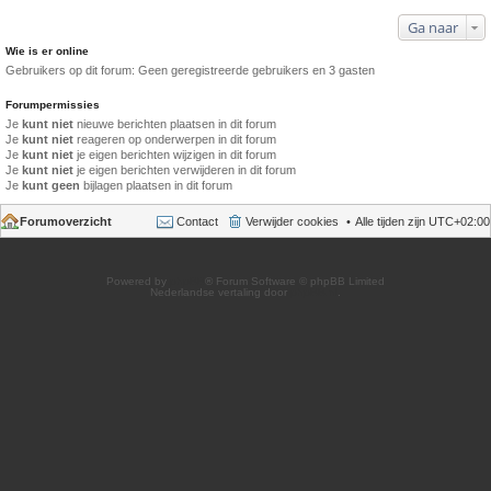
Ga naar
Wie is er online
Gebruikers op dit forum: Geen geregistreerde gebruikers en 3 gasten
Forumpermissies
Je
kunt niet
nieuwe berichten plaatsen in dit forum
Je
kunt niet
reageren op onderwerpen in dit forum
Je
kunt niet
je eigen berichten wijzigen in dit forum
Je
kunt niet
je eigen berichten verwijderen in dit forum
Je
kunt geen
bijlagen plaatsen in dit forum
Forumoverzicht
Contact
Verwijder cookies
Alle tijden zijn
UTC+02:00
Powered by
phpBB
® Forum Software © phpBB Limited
Nederlandse vertaling door
phpBB.nl
.