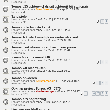
Reacties:
18
Tomos a35 achterwiel draait achteruit bij stationair
Laatste bericht door
Sven Joosten
«
21 sep 2025 13:45
Reacties:
4
Tandwielen
Laatste bericht door
fons716
«
25 jul 2024 11:09
1
2
Reacties:
35
Tomos pakr kickstart vast
Laatste bericht door
fons716
«
25 apr 2024 11:03
Reacties:
2
Tomos A35 start moeilijk na winter stilstand
Laatste bericht door
fons716
«
08 mar 2024 09:10
Reacties:
1
Tomos trekt sloom op en heeft geen power.
Laatste bericht door
fons716
«
27 dec 2023 11:41
Reacties:
5
tomos 65cc maximaal 60kmh
Laatste bericht door
fons716
«
22 dec 2023 16:06
1
2
Reacties:
25
Tomos wil niet trekken
Laatste bericht door
fons716
«
20 dec 2023 16:02
Reacties:
2
Tomos opvoeren
Laatste bericht door
KrijnMarsepein
«
16 dec 2023 18:20
1
2
3
Reacties:
45
Opknap project Tomos A3 - 1970
Laatste bericht door
shadowranger
«
02 nov 2023 06:17
1
…
6
7
8
9
Reacties:
161
Tomos s25 begrenzing
Laatste bericht door
fons716
«
09 okt 2023 09:52
Reacties:
1
Benzine ken blijft stromen