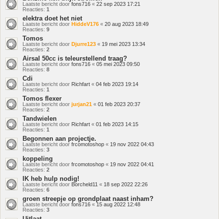
Laatste bericht door
fons716
«
22 sep 2023 17:21
Reacties:
1
elektra doet het niet
Laatste bericht door
HiddeV176
«
20 aug 2023 18:49
Reacties:
9
Tomos
Laatste bericht door
Djurre123
«
19 mei 2023 13:34
Reacties:
2
Airsal 50cc is teleurstellend traag?
Laatste bericht door
fons716
«
05 mei 2023 09:50
Reacties:
8
Cdi
Laatste bericht door
Richfart
«
04 feb 2023 19:14
Reacties:
1
Tomos flexer
Laatste bericht door
jurjan21
«
01 feb 2023 20:37
Reacties:
2
Tandwielen
Laatste bericht door
Richfart
«
01 feb 2023 14:15
Reacties:
1
Begonnen aan projectje.
Laatste bericht door
frcomotoshop
«
19 nov 2022 04:43
Reacties:
3
koppeling
Laatste bericht door
frcomotoshop
«
19 nov 2022 04:41
Reacties:
2
IK heb hulp nodig!
Laatste bericht door
Borcheld11
«
18 sep 2022 22:26
Reacties:
6
groen streepje op grondplaat naast inham?
Laatste bericht door
fons716
«
15 aug 2022 12:48
Reacties:
3
Uitlaat.