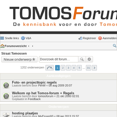
Snelle links
V&A
Registreer
Aanmelden
Forumoverzicht
Straat Tomossen
Nieuw onderwerp
1202 onderwerpen
1
2
3
4
5
…
31
Aankondigingen
Foto- en projecttopic regels
Laatste bericht door
PimW
«
08 aug 2009 20:07
Welkom op het Tomos-forum + Regels
Laatste bericht door
tomosforum
«
21 okt 2000 02:01
Geplaatst in
Feedback
Onderwerpen
hosting plaatjes
Laatste bericht door
MvEssen93
«
08 jan 2013 15:37