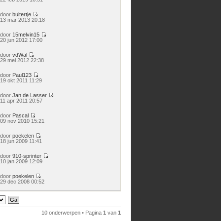
laatste
bericht
door
buitertje
Bekijk
13 mar 2013 20:18
laatste
bericht
door
15melvin15
Bekijk
20 jun 2012 17:00
laatste
bericht
door
vdWal
Bekijk
29 mei 2012 22:38
laatste
bericht
door
Paul123
Bekijk
19 okt 2011 11:29
laatste
bericht
door
Jan de Lasser
Bekijk
11 apr 2011 20:57
laatste
bericht
door
Pascal
Bekijk
09 nov 2010 15:21
laatste
bericht
door
poekelen
Bekijk
18 jun 2009 11:41
laatste
bericht
door
910-sprinter
Bekijk
10 jan 2009 12:09
laatste
bericht
door
poekelen
Bekijk
29 dec 2008 00:52
laatste
bericht
10 onderwerpen • Pagina
1
van
1