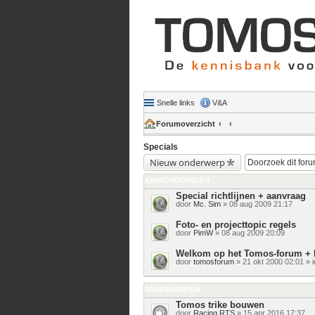
Snelle links
V&A
Forumoverzicht
Specials
Nieuw onderwerp
AANKONDIGINGEN
Special richtlijnen + aanvraag
door
Mc. Sim
» 08 aug 2009 21:17
Foto- en projecttopic regels
door
PimW
» 08 aug 2009 20:09
Welkom op het Tomos-forum + 
door
tomosforum
» 21 okt 2000 02:01 » 
ONDERWERPEN
Tomos trike bouwen
door
Racing RTS
» 15 apr 2016 17:37