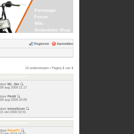
Frontpage
Forum
Wiki
Onderdelen Shop
Registreer
Aanmelden
10 onderwerpen • Pagina
1
van
1
LAATSTE BERICHT
door
Mc. Sim
Bekijk
08 aug 2009 21:17
laatste
bericht
door
PimW
Bekijk
08 aug 2009 20:09
laatste
bericht
door
tomosforum
Bekijk
21 okt 2000 02:01
laatste
bericht
LAATSTE BERICHT
door
PeterFC
Bekijk
22 feb 2019 16:31