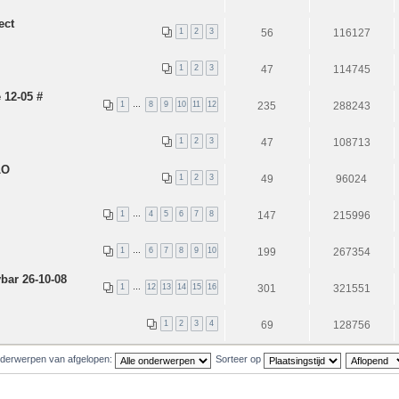
ect
1
2
3
56
116127
1
2
3
47
114745
 12-05 #
1
…
8
9
10
11
12
235
288243
1
2
3
47
108713
LO
1
2
3
49
96024
1
…
4
5
6
7
8
147
215996
1
…
6
7
8
9
10
199
267354
bar 26-10-08
1
…
12
13
14
15
16
301
321551
1
2
3
4
69
128756
derwerpen van afgelopen:
Sorteer op