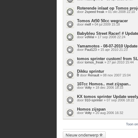
Roterende inlaat op Tomos proj
door
2speed freak
» 01 okt 2008 22:10
Tomos At50 50cc wegracer
door
melf
» 04 jul 2009 15:18
Babybleu Street Racer! # Update
door
vdWal
» 17 sep 2008 22:24
Yamamotos - 08-07-2010 Update
door
Paul123
» 15 apr 2010 21:23
tomos sprinter custom! from S
door
tomos_freak
» 27 jan 2010 15:44
Dikku sprintur
door
Renault
» 08 nov 2007 15:04
Bijlage(n)
107cc Homos.. met zijspan..
door
Volty
» 18 dec 2006 18:33
KX tomos sprinter Update weely
door
910-sprinter
» 07 sep 2006 18:22
Homos zijspan
door
Volty
» 20 aug 2006 16:32
Toon on
Nieuw onderwerp