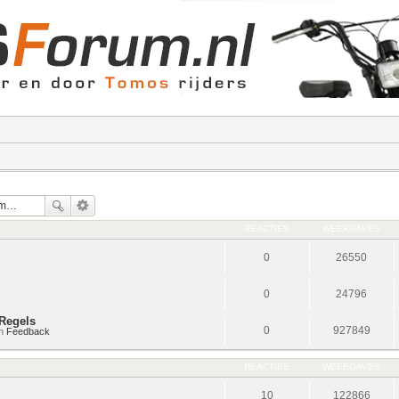
REACTIES
WEERGAVES
0
26550
0
24796
Regels
0
927849
in
Feedback
REACTIES
WEERGAVES
10
122866