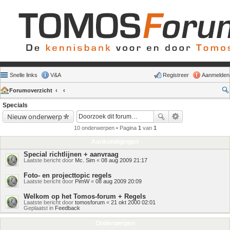
Snelle links
V&A
Registreer
Aanmelden
Forumoverzicht
Specials
Nieuw onderwerp
10 onderwerpen • Pagina
1
van
1
Aankondigingen
Special richtlijnen + aanvraag
Laatste bericht door
Mc. Sim
«
08 aug 2009 21:17
Foto- en projecttopic regels
Laatste bericht door
PimW
«
08 aug 2009 20:09
Welkom op het Tomos-forum + Regels
Laatste bericht door
tomosforum
«
21 okt 2000 02:01
Geplaatst in
Feedback
Onderwerpen