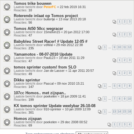
Tomos trike bouwen
Laatste bericht door
PeterFC
«
22 feb 2019 16:31
Reacties:
10
Roterende inlaat op Tomos project
Laatste bericht door
buitertje
«
13 mar 2013 20:18
1
2
3
Reacties:
56
Tomos At50 50cc wegracer
Laatste bericht door
15melvin15
«
20 jun 2012 17:00
1
2
3
Reacties:
47
Babybleu Street Racer! # Update 12-05 #
Laatste bericht door
vdWal
«
29 mei 2012 22:38
1
…
9
10
11
12
Reacties:
235
Yamamotos - 08-07-2010 Update
Laatste bericht door
Paul123
«
19 okt 2011 11:29
1
2
3
Reacties:
47
tomos sprinter custom! from SLO
Laatste bericht door
Jan de Lasser
«
11 apr 2011 20:57
1
2
3
Reacties:
49
Dikku sprintur
Laatste bericht door
Pascal
«
09 nov 2010 15:21
1
…
5
6
7
8
Reacties:
147
107cc Homos.. met zijspan..
Laatste bericht door
poekelen
«
18 jun 2009 11:41
1
…
7
8
9
10
Reacties:
199
KX tomos sprinter Update weelybar 26-10-08
Laatste bericht door
910-sprinter
«
10 jan 2009 12:09
1
…
13
14
15
16
Reacties:
301
Homos zijspan
Laatste bericht door
poekelen
«
29 dec 2008 00:52
1
2
3
4
Reacties:
69
Toon onderwerpen van afgelopen: