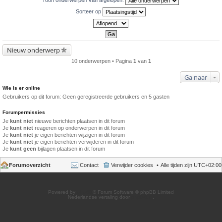
Sorteer op
Nieuw onderwerp
10 onderwerpen • Pagina
1
van
1
Ga naar
Wie is er online
Gebruikers op dit forum: Geen geregistreerde gebruikers en 5 gasten
Forumpermissies
Je
kunt niet
nieuwe berichten plaatsen in dit forum
Je
kunt niet
reageren op onderwerpen in dit forum
Je
kunt niet
je eigen berichten wijzigen in dit forum
Je
kunt niet
je eigen berichten verwijderen in dit forum
Je
kunt geen
bijlagen plaatsen in dit forum
Forumoverzicht
Contact
Verwijder cookies
Alle tijden zijn
UTC+02:00
Powered by
phpBB
® Forum Software © phpBB Limited
Nederlandse vertaling door
phpBB.nl
.