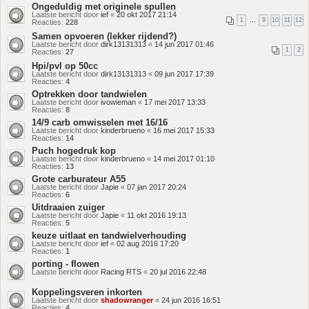
Ongeduldig met originele spullen
Laatste bericht door
ief
«
20 okt 2017 21:14
1
…
9
10
11
12
Reacties:
228
Samen opvoeren (lekker rijdend?)
Laatste bericht door
dirk13131313
«
14 jun 2017 01:46
1
2
Reacties:
27
Hpi/pvl op 50cc
Laatste bericht door
dirk13131313
«
09 jun 2017 17:39
Reacties:
4
Optrekken door tandwielen
Laatste bericht door
ivowieman
«
17 mei 2017 13:33
Reacties:
8
14/9 carb omwisselen met 16/16
Laatste bericht door
kinderbrueno
«
16 mei 2017 15:33
Reacties:
14
Puch hogedruk kop
Laatste bericht door
kinderbrueno
«
14 mei 2017 01:10
Reacties:
13
Grote carburateur A55
Laatste bericht door
Japie
«
07 jan 2017 20:24
Reacties:
6
Uitdraaien zuiger
Laatste bericht door
Japie
«
11 okt 2016 19:13
Reacties:
5
keuze uitlaat en tandwielverhouding
Laatste bericht door
ief
«
02 aug 2016 17:20
Reacties:
1
porting - flowen
Laatste bericht door
Racing RTS
«
20 jul 2016 22:48
Koppelingsveren inkorten
Laatste bericht door
shadowranger
«
24 jun 2016 16:51
Reacties:
4