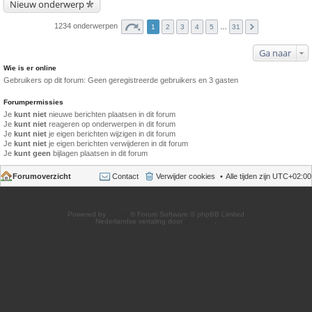
Nieuw onderwerp
1234 onderwerpen
1
2
3
4
5
…
31
Ga naar
Wie is er online
Gebruikers op dit forum: Geen geregistreerde gebruikers en 3 gasten
Forumpermissies
Je
kunt niet
nieuwe berichten plaatsen in dit forum
Je
kunt niet
reageren op onderwerpen in dit forum
Je
kunt niet
je eigen berichten wijzigen in dit forum
Je
kunt niet
je eigen berichten verwijderen in dit forum
Je
kunt geen
bijlagen plaatsen in dit forum
Forumoverzicht
Contact
Verwijder cookies
Alle tijden zijn
UTC+02:00
Powered by
phpBB
® Forum Software © phpBB Limited
Nederlandse vertaling door
phpBB.nl
.