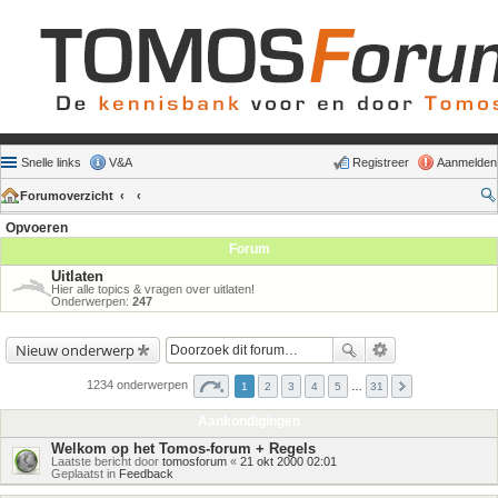
Snelle links
V&A
Registreer
Aanmelden
Forumoverzicht
Opvoeren
Forum
Uitlaten
Hier alle topics & vragen over uitlaten!
Onderwerpen:
247
Nieuw onderwerp
1234 onderwerpen
1
2
3
4
5
…
31
Aankondigingen
Welkom op het Tomos-forum + Regels
Laatste bericht door
tomosforum
«
21 okt 2000 02:01
Geplaatst in
Feedback