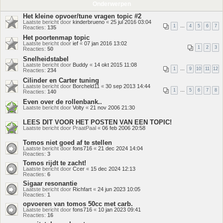
Onderwerpen
Het kleine opvoer/tune vragen topic #2
Laatste bericht door
kinderbrueno
«
25 jul 2016 03:04
1
…
4
5
6
7
Reacties:
135
Het poortenmap topic
Laatste bericht door
ief
«
07 jan 2016 13:02
1
2
3
Reacties:
50
Snelheidstabel
Laatste bericht door
Buddy
«
14 okt 2015 11:08
1
…
9
10
11
12
Reacties:
234
Cilinder en Carter tuning
Laatste bericht door
Borcheld11
«
30 sep 2013 14:44
1
…
5
6
7
8
Reacties:
140
Even over de rollenbank..
Laatste bericht door
Volty
«
21 nov 2006 21:30
LEES DIT VOOR HET POSTEN VAN EEN TOPIC!
Laatste bericht door
PraatPaal
«
06 feb 2006 20:58
Tomos niet goed af te stellen
Laatste bericht door
fons716
«
21 dec 2024 14:04
Reacties:
3
Tomos rijdt te zacht!
Laatste bericht door
Ccer
«
15 dec 2024 12:13
Reacties:
6
Sigaar resonantie
Laatste bericht door
Richfart
«
24 jun 2023 10:05
Reacties:
1
opvoeren van tomos 50cc met carb.
Laatste bericht door
fons716
«
10 jan 2023 09:41
Reacties:
16