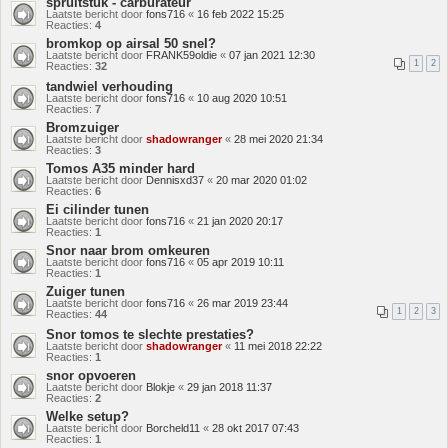
spruitstuk - carburateur
Laatste bericht door
fons716
«
16 feb 2022 15:25
Reacties:
4
bromkop op airsal 50 snel?
Laatste bericht door
FRANK59oldie
«
07 jan 2021 12:30
1
2
Reacties:
32
tandwiel verhouding
Laatste bericht door
fons716
«
10 aug 2020 10:51
Reacties:
7
Bromzuiger
Laatste bericht door
shadowranger
«
28 mei 2020 21:34
Reacties:
3
Tomos A35 minder hard
Laatste bericht door
Dennisxd37
«
20 mar 2020 01:02
Reacties:
6
Ei cilinder tunen
Laatste bericht door
fons716
«
21 jan 2020 20:17
Reacties:
1
Snor naar brom omkeuren
Laatste bericht door
fons716
«
05 apr 2019 10:11
Reacties:
1
Zuiger tunen
Laatste bericht door
fons716
«
26 mar 2019 23:44
1
2
3
Reacties:
44
Snor tomos te slechte prestaties?
Laatste bericht door
shadowranger
«
11 mei 2018 22:22
Reacties:
1
snor opvoeren
Laatste bericht door
Blokje
«
29 jan 2018 11:37
Reacties:
2
Welke setup?
Laatste bericht door
Borcheld11
«
28 okt 2017 07:43
Reacties:
1