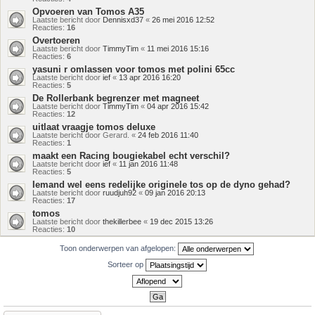
Opvoeren van Tomos A35
Laatste bericht door
Dennisxd37
«
26 mei 2016 12:52
Reacties:
16
Overtoeren
Laatste bericht door
TimmyTim
«
11 mei 2016 15:16
Reacties:
6
yasuni r omlassen voor tomos met polini 65cc
Laatste bericht door
ief
«
13 apr 2016 16:20
Reacties:
5
De Rollerbank begrenzer met magneet
Laatste bericht door
TimmyTim
«
04 apr 2016 15:42
Reacties:
12
uitlaat vraagje tomos deluxe
Laatste bericht door
Gerard.
«
24 feb 2016 11:40
Reacties:
1
maakt een Racing bougiekabel echt verschil?
Laatste bericht door
ief
«
11 jan 2016 11:48
Reacties:
5
Iemand wel eens redelijke originele tos op de dyno gehad?
Laatste bericht door
ruudjuh92
«
09 jan 2016 20:13
Reacties:
17
tomos
Laatste bericht door
thekillerbee
«
19 dec 2015 13:26
Reacties:
10
Toon onderwerpen van afgelopen:
Sorteer op