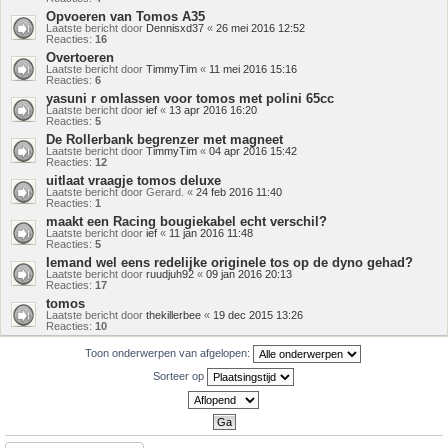
Opvoeren van Tomos A35
Laatste bericht door
Dennisxd37
«
26 mei 2016 12:52
Reacties:
16
Overtoeren
Laatste bericht door
TimmyTim
«
11 mei 2016 15:16
Reacties:
6
yasuni r omlassen voor tomos met polini 65cc
Laatste bericht door
ief
«
13 apr 2016 16:20
Reacties:
5
De Rollerbank begrenzer met magneet
Laatste bericht door
TimmyTim
«
04 apr 2016 15:42
Reacties:
12
uitlaat vraagje tomos deluxe
Laatste bericht door
Gerard.
«
24 feb 2016 11:40
Reacties:
1
maakt een Racing bougiekabel echt verschil?
Laatste bericht door
ief
«
11 jan 2016 11:48
Reacties:
5
Iemand wel eens redelijke originele tos op de dyno gehad?
Laatste bericht door
ruudjuh92
«
09 jan 2016 20:13
Reacties:
17
tomos
Laatste bericht door
thekillerbee
«
19 dec 2015 13:26
Reacties:
10
Toon onderwerpen van afgelopen:
Sorteer op