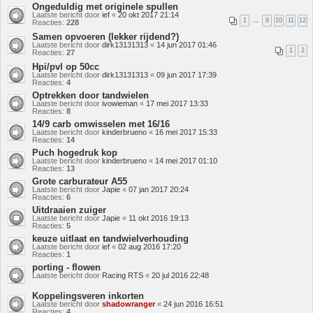
Ongeduldig met originele spullen
Laatste bericht door
ief
«
20 okt 2017 21:14
1
…
9
10
11
12
Reacties:
228
Samen opvoeren (lekker rijdend?)
Laatste bericht door
dirk13131313
«
14 jun 2017 01:46
1
2
Reacties:
27
Hpi/pvl op 50cc
Laatste bericht door
dirk13131313
«
09 jun 2017 17:39
Reacties:
4
Optrekken door tandwielen
Laatste bericht door
ivowieman
«
17 mei 2017 13:33
Reacties:
8
14/9 carb omwisselen met 16/16
Laatste bericht door
kinderbrueno
«
16 mei 2017 15:33
Reacties:
14
Puch hogedruk kop
Laatste bericht door
kinderbrueno
«
14 mei 2017 01:10
Reacties:
13
Grote carburateur A55
Laatste bericht door
Japie
«
07 jan 2017 20:24
Reacties:
6
Uitdraaien zuiger
Laatste bericht door
Japie
«
11 okt 2016 19:13
Reacties:
5
keuze uitlaat en tandwielverhouding
Laatste bericht door
ief
«
02 aug 2016 17:20
Reacties:
1
porting - flowen
Laatste bericht door
Racing RTS
«
20 jul 2016 22:48
Koppelingsveren inkorten
Laatste bericht door
shadowranger
«
24 jun 2016 16:51
Reacties:
4