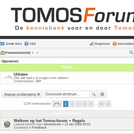
Snelle links
V&A
Registreer
Aanmelden
Forumoverzicht
Opvoeren
Forum
Uitlaten
Hier alle topics & vragen over uitlaten!
Onderwerpen:
247
Nieuw onderwerp
1234 onderwerpen
1
2
3
4
5
…
31
Aankondigingen
Welkom op het Tomos-forum + Regels
Laatste bericht door
tomosforum
«
21 okt 2000 02:01
Geplaatst in
Feedback