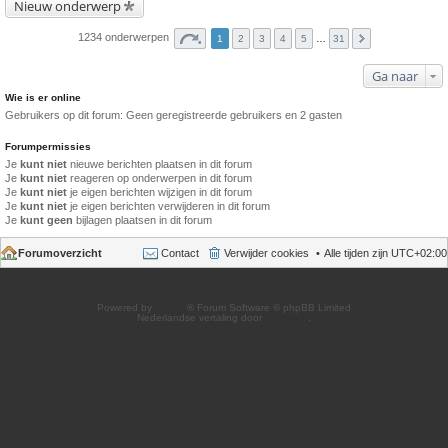
Nieuw onderwerp
1234 onderwerpen
1
2
3
4
5
…
31
Ga naar
Wie is er online
Gebruikers op dit forum: Geen geregistreerde gebruikers en 2 gasten
Forumpermissies
Je
kunt niet
nieuwe berichten plaatsen in dit forum
Je
kunt niet
reageren op onderwerpen in dit forum
Je
kunt niet
je eigen berichten wijzigen in dit forum
Je
kunt niet
je eigen berichten verwijderen in dit forum
Je
kunt geen
bijlagen plaatsen in dit forum
Forumoverzicht
Contact
Verwijder cookies
Alle tijden zijn
UTC+02:00
Powered by
phpBB
® Forum Software © phpBB Limited
Nederlandse vertaling door
phpBB.nl
.