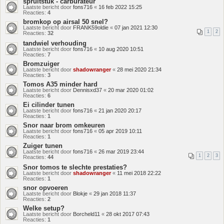
spruitstuk - carburateur
Laatste bericht door
fons716
«
16 feb 2022 15:25
Reacties:
4
bromkop op airsal 50 snel?
Laatste bericht door
FRANK59oldie
«
07 jan 2021 12:30
1
2
Reacties:
32
tandwiel verhouding
Laatste bericht door
fons716
«
10 aug 2020 10:51
Reacties:
7
Bromzuiger
Laatste bericht door
shadowranger
«
28 mei 2020 21:34
Reacties:
3
Tomos A35 minder hard
Laatste bericht door
Dennisxd37
«
20 mar 2020 01:02
Reacties:
6
Ei cilinder tunen
Laatste bericht door
fons716
«
21 jan 2020 20:17
Reacties:
1
Snor naar brom omkeuren
Laatste bericht door
fons716
«
05 apr 2019 10:11
Reacties:
1
Zuiger tunen
Laatste bericht door
fons716
«
26 mar 2019 23:44
1
2
3
Reacties:
44
Snor tomos te slechte prestaties?
Laatste bericht door
shadowranger
«
11 mei 2018 22:22
Reacties:
1
snor opvoeren
Laatste bericht door
Blokje
«
29 jan 2018 11:37
Reacties:
2
Welke setup?
Laatste bericht door
Borcheld11
«
28 okt 2017 07:43
Reacties:
1