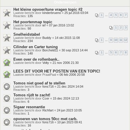
Onderwerpen
Het kleine opvoer/tune vragen topic #2
Laatste bericht door
kinderbrueno
«
25 jul 2016 03:04
1
…
4
5
6
7
Reacties:
135
Het poortenmap topic
Laatste bericht door
ief
«
07 jan 2016 13:02
1
2
3
Reacties:
50
Snelheidstabel
Laatste bericht door
Buddy
«
14 okt 2015 11:08
1
…
9
10
11
12
Reacties:
234
Cilinder en Carter tuning
Laatste bericht door
Borcheld11
«
30 sep 2013 14:44
1
…
5
6
7
8
Reacties:
140
Even over de rollenbank..
Laatste bericht door
Volty
«
21 nov 2006 21:30
LEES DIT VOOR HET POSTEN VAN EEN TOPIC!
Laatste bericht door
PraatPaal
«
06 feb 2006 20:58
Tomos niet goed af te stellen
Laatste bericht door
fons716
«
21 dec 2024 14:04
Reacties:
3
Tomos rijdt te zacht!
Laatste bericht door
Ccer
«
15 dec 2024 12:13
Reacties:
6
Sigaar resonantie
Laatste bericht door
Richfart
«
24 jun 2023 10:05
Reacties:
1
opvoeren van tomos 50cc met carb.
Laatste bericht door
fons716
«
10 jan 2023 09:41
Reacties:
16