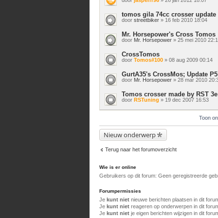
tomos gila 74cc crosser update h
door
streetbiker
» 16 feb 2010 18:04
Mr. Horsepower's Cross Tomos
door
Mr. Horsepower
» 25 mei 2010 22:
CrossTomos
door
Tomos#100
» 08 aug 2009 00:14
GurtA35's CrossMos; Update P5
door
Mr. Horsepower
» 28 mar 2010 20:
Tomos crosser made by RST 3e
door
RSTuning
» 19 dec 2007 16:53
Toon on
Nieuw onderwerp
Terug naar het forumoverzicht
Wie is er online
Gebruikers op dit forum: Geen geregistreerde geb
Forumpermissies
Je
kunt niet
nieuwe berichten plaatsen in dit foru
Je
kunt niet
reageren op onderwerpen in dit foru
Je
kunt niet
je eigen berichten wijzigen in dit foru