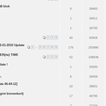
t8 blok
0
39483
1
34611
1
28793
1
2
3
40
93928
12-01-2010 Update
1
…
5
6
7
8
9
176
255990
ER(ite) TIME
1
2
3
52
108638
ate !
1
35930
6
35659
24
e 06-04-12]
10
39601
gint binnenkort)
17
49795
7
37226