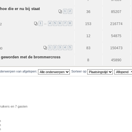
oe die er nu bij staat
1
2
36
85207
1
…
4
5
6
7
8
153
216774
12
12
54875
1
2
3
4
5
83
150473
30
 geworden met de brommercross
8
45890
derwerpen van afgelopen:
Sorteer op
ruikers en 7 gasten
m
m
m