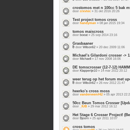
Bijlage(n)
crostomos met n 100cc 5 bak m
door
crxvtec
» 31 okt 2016 20:26
Test project tomos cross
door
handyman
» 08 jan 2015 19:34
tomos maiscross
door
boeat
» 25 sep 2014 23:16
Grasbaaner
door
Wilson62
» 20 dec 2009 11:06
Bijlage(n)
Michael's Gilardoni crosser -> 
door
Michaell
» 17 nov 2008 16:06
DE tomscrosser (12-7-12) HAMM
door
Klappertje10
» 14 mar 2012 20:12
weer terug op het forum met upd
door
Wilson62
» 26 nov 2012 21:47
Bijlage(n)
heerko's cross moss
door
vanderveen#42
» 05 apr 2013 22:
50cc Beun Tomos Crosser [Updat
door
_IUB
» 29 mar 2012 16:12
Het Stage 6 Crosser Project! (Be
door
Bjoorn
» 25 apr 2011 10:07
cross tomos
door
jasperrr96
» 26 jan 2012 18:07