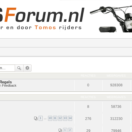
REACTIES
WEERGAVES
Regels
0
928308
in
Feedback
REACTIES
WEERGAVES
8
58736
1
…
10
11
12
13
14
276
312230
1
2
29
79946