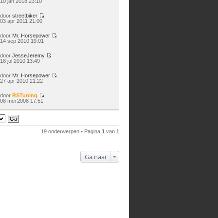
10 jan 2018 23:10
laatste
bericht
door
streetbiker
Bekijk
03 apr 2011 21:00
laatste
bericht
door
Mr. Horsepower
Bekijk
14 sep 2010 19:01
laatste
bericht
door
JesseJeremy
Bekijk
18 jul 2010 13:49
laatste
bericht
door
Mr. Horsepower
Bekijk
27 apr 2010 21:22
laatste
bericht
door
RSTuning
Bekijk
08 mei 2008 17:51
laatste
bericht
19 onderwerpen • Pagina
1
van
1
Ga naar