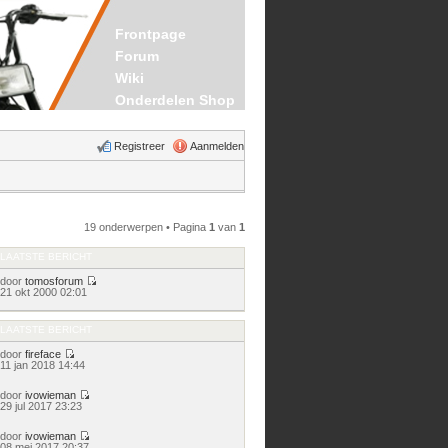
Frontpage
Forum
Wiki
Onderdelen Shop
Registreer
Aanmelden
19 onderwerpen • Pagina
1
van
1
LAATSTE BERICHT
door
tomosforum
Bekijk
21 okt 2000 02:01
laatste
bericht
LAATSTE BERICHT
door
fireface
Bekijk
11 jan 2018 14:44
laatste
bericht
door
ivowieman
Bekijk
29 jul 2017 23:23
laatste
bericht
door
ivowieman
Bekijk
08 mei 2017 20:37