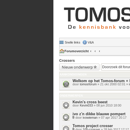
Snelle links
V&A
Forumoverzicht
Crossers
Nieuw onderwerp
AANKONDIGINGEN
Welkom op het Tomos-forum + 
door
tomosforum
» 21 okt 2000 02:01 » 
ONDERWERPEN
Kevin's cross beest
door
Kevin033
» 08 jun 2010 18:00
ivo z'n dikke blauwe pompert
door
ivowieman
» 07 apr 2017 20:17
Bijlage(n)
Tomos project crosser
door
105-crosser
» 28 feb 2017 17:17