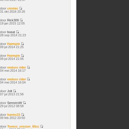
laatste
bericht
door
crxvtec
Bekijk
31 okt 2016 20:26
laatste
bericht
door
Rick309
Bekijk
19 jan 2015 12:05
laatste
bericht
door
boeat
Bekijk
28 sep 2014 21:23
laatste
bericht
door
Harmpie
Bekijk
09 jul 2014 21:25
laatste
bericht
door
Harmpie
Bekijk
09 jul 2014 21:06
laatste
bericht
door
enduro rider
Bekijk
04 mei 2014 16:17
laatste
bericht
door
enduro rider
Bekijk
04 mei 2014 16:04
laatste
bericht
door
Jolt
Bekijk
07 jul 2013 21:56
laatste
bericht
door
SemstroW
Bekijk
29 jul 2012 08:58
laatste
bericht
door
harms15
Bekijk
09 feb 2012 20:50
laatste
bericht
door
Tomos_crosser_65cc
Bekijk