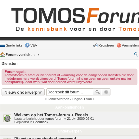
Snelle links
V&A
Registreer
Aanmelden
Forumoverzicht
Diensten
Forumregels
Tomosforum.nl staat er niet garant of waarborg voor de aangeboden diensten die door
medeforummers wordt uitgevoerd. Tomosforum.nl is op geen op geen enkele manier
aansprakelijk door werk wat door derden wordt uitgevoerd.
Nieuw onderwerp
10 onderwerpen • Pagina
1
van
1
Aankondigingen
Welkom op het Tomos-forum + Regels
Laatste bericht door
tomosforum
«
21 okt 2000 02:01
Geplaatst in
Feedback
Onderwerpen
Diensten aangeboden/ gevraagd