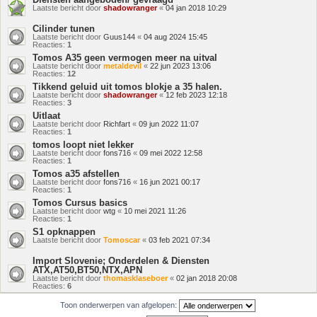
Laatste bericht door
shadowranger
«
04 jan 2018 10:29
Cilinder tunen
Laatste bericht door
Guus144
«
04 aug 2024 15:45
Reacties:
1
Tomos A35 geen vermogen meer na uitval
Laatste bericht door
metaldevil
«
22 jun 2023 13:06
Reacties:
12
Tikkend geluid uit tomos blokje a 35 halen.
Laatste bericht door
shadowranger
«
12 feb 2023 12:18
Reacties:
3
Uitlaat
Laatste bericht door
Richfart
«
09 jun 2022 11:07
Reacties:
1
tomos loopt niet lekker
Laatste bericht door
fons716
«
09 mei 2022 12:58
Reacties:
1
Tomos a35 afstellen
Laatste bericht door
fons716
«
16 jun 2021 00:17
Reacties:
1
Tomos Cursus basics
Laatste bericht door
wtg
«
10 mei 2021 11:26
Reacties:
1
S1 opknappen
Laatste bericht door
Tomoscar
«
03 feb 2021 07:34
Import Slovenie; Onderdelen & Diensten
ATX,AT50,BT50,NTX,APN
Laatste bericht door
thomasklaseboer
«
02 jan 2018 20:08
Reacties:
6
Toon onderwerpen van afgelopen: