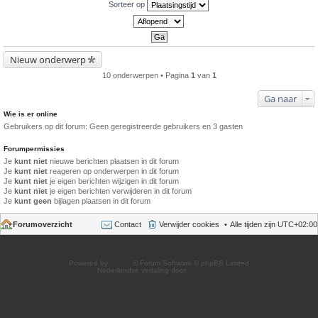
Sorteer op
Nieuw onderwerp
10 onderwerpen • Pagina
1
van
1
Ga naar
Wie is er online
Gebruikers op dit forum: Geen geregistreerde gebruikers en 3 gasten
Forumpermissies
Je
kunt niet
nieuwe berichten plaatsen in dit forum
Je
kunt niet
reageren op onderwerpen in dit forum
Je
kunt niet
je eigen berichten wijzigen in dit forum
Je
kunt niet
je eigen berichten verwijderen in dit forum
Je
kunt geen
bijlagen plaatsen in dit forum
Forumoverzicht
Contact
Verwijder cookies
Alle tijden zijn
UTC+02:00
Powered by
phpBB
® Forum Software © phpBB Limited
Nederlandse vertaling door
phpBB.nl
.