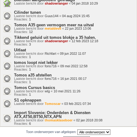
Laatste bericht door
shadowranger
«
04 jan 2018 10:29
Cilinder tunen
Laatste bericht door
Guus144
«
04 aug 2024 15:45
Reacties:
1
Tomos A35 geen vermogen meer na uitval
Laatste bericht door
metaldevil
«
22 jun 2023 13:06
Reacties:
12
Tikkend geluid uit tomos blokje a 35 halen.
Laatste bericht door
shadowranger
«
12 feb 2023 12:18
Reacties:
3
Uitlaat
Laatste bericht door
Richfart
«
09 jun 2022 11:07
Reacties:
1
tomos loopt niet lekker
Laatste bericht door
fons716
«
09 mei 2022 12:58
Reacties:
1
Tomos a35 afstellen
Laatste bericht door
fons716
«
16 jun 2021 00:17
Reacties:
1
Tomos Cursus basics
Laatste bericht door
wtg
«
10 mei 2021 11:26
Reacties:
1
S1 opknappen
Laatste bericht door
Tomoscar
«
03 feb 2021 07:34
Import Slovenie; Onderdelen & Diensten
ATX,AT50,BT50,NTX,APN
Laatste bericht door
thomasklaseboer
«
02 jan 2018 20:08
Reacties:
6
Toon onderwerpen van afgelopen: