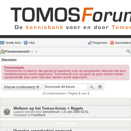
Snelle links
V&A
Registreer
Aanmelden
Forumoverzicht
Diensten
Forumregels
Tomosforum.nl staat er niet garant of waarborg voor de aangeboden diensten die door
medeforummers wordt uitgevoerd. Tomosforum.nl is op geen op geen enkele manier
aansprakelijk door werk wat door derden wordt uitgevoerd.
Nieuw onderwerp
10 onderwerpen • Pagina
1
van
1
Aankondigingen
Welkom op het Tomos-forum + Regels
Laatste bericht door
tomosforum
«
21 okt 2000 02:01
Geplaatst in
Feedback
Onderwerpen
Diensten aangeboden/ gevraagd