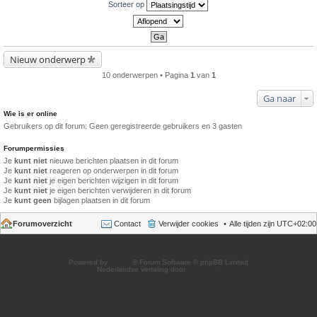
Sorteer op
Nieuw onderwerp
10 onderwerpen • Pagina
1
van
1
Ga naar
Wie is er online
Gebruikers op dit forum: Geen geregistreerde gebruikers en 3 gasten
Forumpermissies
Je
kunt niet
nieuwe berichten plaatsen in dit forum
Je
kunt niet
reageren op onderwerpen in dit forum
Je
kunt niet
je eigen berichten wijzigen in dit forum
Je
kunt niet
je eigen berichten verwijderen in dit forum
Je
kunt geen
bijlagen plaatsen in dit forum
Forumoverzicht
Contact
Verwijder cookies
Alle tijden zijn
UTC+02:00
Powered by
phpBB
® Forum Software © phpBB Limited
Nederlandse vertaling door
phpBB.nl
.