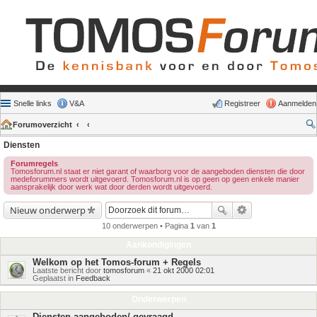
Snelle links
V&A
Registreer
Aanmelden
Forumoverzicht
Diensten
Forumregels
Tomosforum.nl staat er niet garant of waarborg voor de aangeboden diensten die door
medeforummers wordt uitgevoerd. Tomosforum.nl is op geen op geen enkele manier
aansprakelijk door werk wat door derden wordt uitgevoerd.
Nieuw onderwerp
10 onderwerpen • Pagina
1
van
1
Aankondigingen
Welkom op het Tomos-forum + Regels
Laatste bericht door
tomosforum
«
21 okt 2000 02:01
Geplaatst in
Feedback
Onderwerpen
Diensten aangeboden/ gevraagd