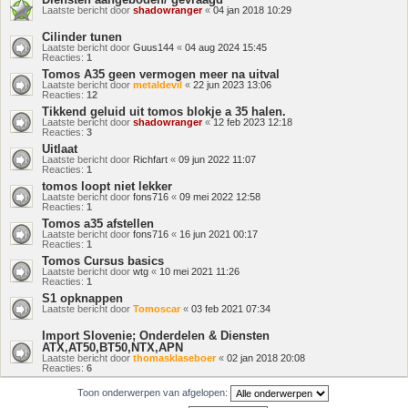
Laatste bericht door
shadowranger
«
04 jan 2018 10:29
Cilinder tunen
Laatste bericht door
Guus144
«
04 aug 2024 15:45
Reacties:
1
Tomos A35 geen vermogen meer na uitval
Laatste bericht door
metaldevil
«
22 jun 2023 13:06
Reacties:
12
Tikkend geluid uit tomos blokje a 35 halen.
Laatste bericht door
shadowranger
«
12 feb 2023 12:18
Reacties:
3
Uitlaat
Laatste bericht door
Richfart
«
09 jun 2022 11:07
Reacties:
1
tomos loopt niet lekker
Laatste bericht door
fons716
«
09 mei 2022 12:58
Reacties:
1
Tomos a35 afstellen
Laatste bericht door
fons716
«
16 jun 2021 00:17
Reacties:
1
Tomos Cursus basics
Laatste bericht door
wtg
«
10 mei 2021 11:26
Reacties:
1
S1 opknappen
Laatste bericht door
Tomoscar
«
03 feb 2021 07:34
Import Slovenie; Onderdelen & Diensten
ATX,AT50,BT50,NTX,APN
Laatste bericht door
thomasklaseboer
«
02 jan 2018 20:08
Reacties:
6
Toon onderwerpen van afgelopen: