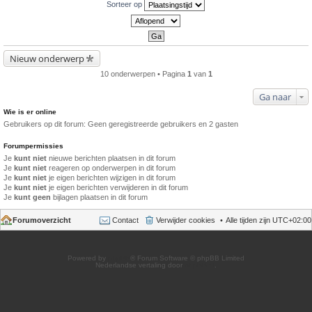
Sorteer op
Nieuw onderwerp
10 onderwerpen • Pagina
1
van
1
Ga naar
Wie is er online
Gebruikers op dit forum: Geen geregistreerde gebruikers en 2 gasten
Forumpermissies
Je
kunt niet
nieuwe berichten plaatsen in dit forum
Je
kunt niet
reageren op onderwerpen in dit forum
Je
kunt niet
je eigen berichten wijzigen in dit forum
Je
kunt niet
je eigen berichten verwijderen in dit forum
Je
kunt geen
bijlagen plaatsen in dit forum
Forumoverzicht
Contact
Verwijder cookies
Alle tijden zijn
UTC+02:00
Powered by
phpBB
® Forum Software © phpBB Limited
Nederlandse vertaling door
phpBB.nl
.