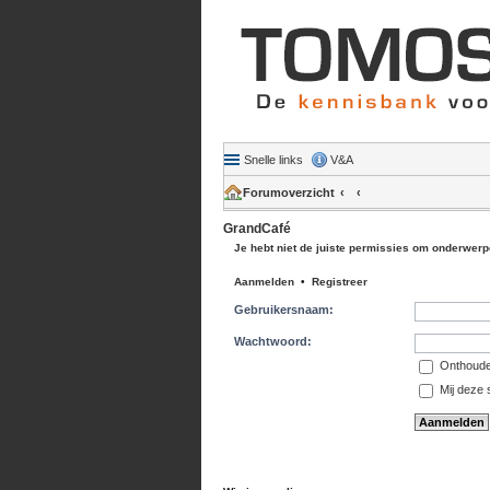
Snelle links
V&A
Forumoverzicht
GrandCafé
Je hebt niet de juiste permissies om onderwerpen
Aanmelden
•
Registreer
Gebruikersnaam:
Wachtwoord:
Onthoud
Mij deze s