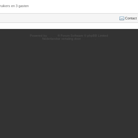
ruikers en 3 gasten
Contact
Powered by
phpBB
® Forum Software © phpBB Limited
Nederlandse vertaling door
phpBB.nl
.