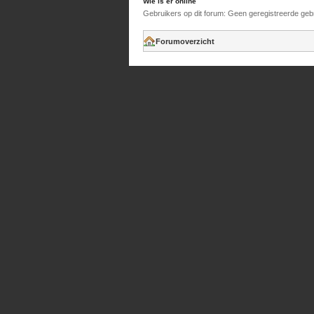
Wie is er online
Gebruikers op dit forum: Geen geregistreerde geb
Forumoverzicht