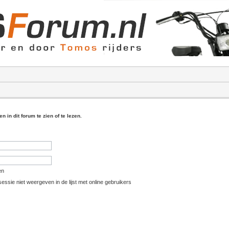
 in dit forum te zien of te lezen.
en
essie niet weergeven in de lijst met online gebruikers