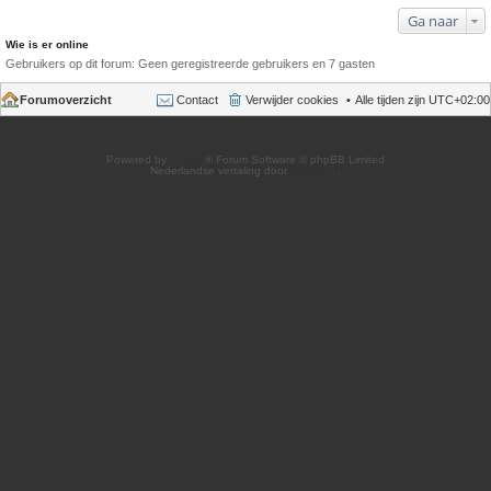
Ga naar
Wie is er online
Gebruikers op dit forum: Geen geregistreerde gebruikers en 7 gasten
Forumoverzicht
Contact
Verwijder cookies
Alle tijden zijn
UTC+02:00
Powered by
phpBB
® Forum Software © phpBB Limited
Nederlandse vertaling door
phpBB.nl
.