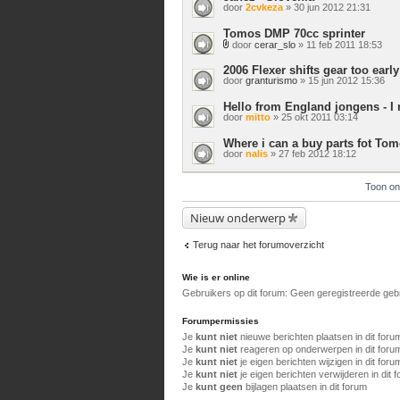
door
2cvkeza
» 30 jun 2012 21:31
Tomos DMP 70cc sprinter
door
cerar_slo
» 11 feb 2011 18:53
Bijlage(n)
2006 Flexer shifts gear too early
door
granturismo
» 15 jun 2012 15:36
Hello from England jongens - I 
door
mitto
» 25 okt 2011 03:14
Where i can a buy parts fot To
door
nalis
» 27 feb 2012 18:12
Toon on
Nieuw onderwerp
Terug naar het forumoverzicht
Wie is er online
Gebruikers op dit forum: Geen geregistreerde geb
Forumpermissies
Je
kunt niet
nieuwe berichten plaatsen in dit foru
Je
kunt niet
reageren op onderwerpen in dit foru
Je
kunt niet
je eigen berichten wijzigen in dit foru
Je
kunt niet
je eigen berichten verwijderen in dit 
Je
kunt geen
bijlagen plaatsen in dit forum