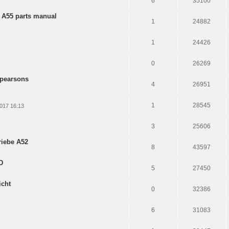
6
35100
 A55 parts manual
1
24882
1
24426
0
26269
 pearsons
4
26951
1
28545
017 16:13
3
25606
riebe A52
8
43597
D
5
27450
icht
0
32386
6
31083