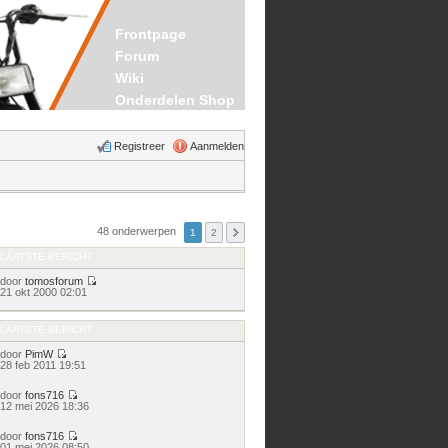
Frontpage
Forum
Wiki
Onderdelen Shop
Registreer
Aanmelden
48 onderwerpen
1
2
LAATSTE BERICHT
door
tomosforum
Bekijk
21 okt 2000 02:01
laatste
bericht
LAATSTE BERICHT
door
PimW
Bekijk
28 feb 2011 19:51
laatste
bericht
door
fons716
Bekijk
12 mei 2026 18:36
laatste
bericht
door
fons716
Bekijk
01 mei 2026 08:50