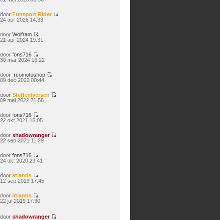
laatste
bericht
door
Funsport Rider
Bekijk
24 apr 2026 14:33
laatste
bericht
door
Wolfram
Bekijk
21 apr 2024 19:31
laatste
bericht
door
fons716
Bekijk
30 mar 2024 16:22
laatste
bericht
door
frcomotoshop
Bekijk
09 dec 2022 00:44
laatste
bericht
door
SteffenIversen
Bekijk
09 mei 2022 21:58
laatste
bericht
door
fons716
Bekijk
22 okt 2021 15:05
laatste
bericht
door
shadowranger
Bekijk
22 sep 2021 11:29
laatste
bericht
door
fons716
Bekijk
24 okt 2020 23:41
laatste
bericht
door
atlantis
Bekijk
12 sep 2019 17:45
laatste
bericht
door
atlantis
Bekijk
22 jul 2019 17:30
laatste
bericht
door
shadowranger