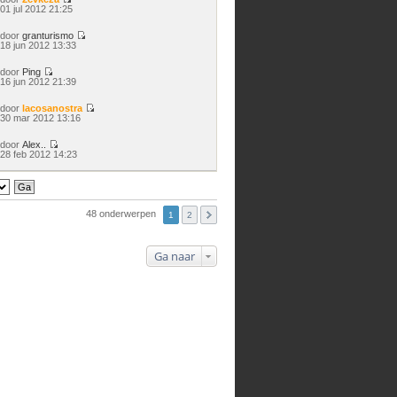
Bekijk
01 jul 2012 21:25
laatste
bericht
door
granturismo
Bekijk
18 jun 2012 13:33
laatste
bericht
door
Ping
Bekijk
16 jun 2012 21:39
laatste
bericht
door
lacosanostra
Bekijk
30 mar 2012 13:16
laatste
bericht
door
Alex..
Bekijk
28 feb 2012 14:23
laatste
bericht
48 onderwerpen
1
2
Ga naar