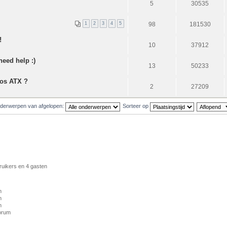
5
30535
1
2
3
4
5
98
181530
!
10
37912
need help :)
13
50233
mos ATX ?
2
27209
derwerpen van afgelopen:
Sorteer op
ruikers en 4 gasten
m
m
m
forum