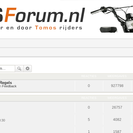
REACTIES
WEERGAVES
Regels
0
927798
in
Feedback
REACTIES
WEERGAVES
0
26757
5
4082
8:30
1
1587