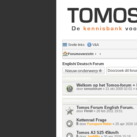
Snelle links
V&A
Forumoverzicht
English/ Deutsch Forum
Nieuw onderwerp
AANKONDIGINGEN
Welkom op het Tomos-forum + 
door
tomosforum
» 21 okt 2000 02:01 » 
ONDERWERPEN
Tomos Forum English Forum.
door
PimW
» 28 feb 2011 19:51
Kettenrad Frage
door
Funsport Rider
» 25 apr 2026 1
Bijlage(n)
Tomos A3 S25 45km/h
door
JanMBs
» 30 apr 2026 15:18