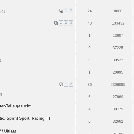
1
2
24
8600
5:01
1
2
3
43
133432
1
13607
0
37225
0
39523
8
1
20995
1
2
36
2306095
g
6
27889
ter-Teile gesucht
4
39779
ic, Sprint Sport, Racing TT
0
32662
/ Uitlaat