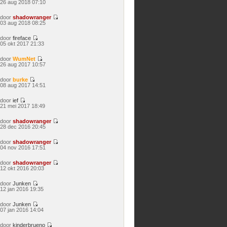
Bekijk
26 aug 2018 07:10
laatste
bericht
door
shadowranger
Bekijk
03 aug 2018 08:25
laatste
bericht
door
fireface
Bekijk
05 okt 2017 21:33
laatste
bericht
door
WumNet
Bekijk
26 aug 2017 10:57
laatste
bericht
door
burke
Bekijk
08 aug 2017 14:51
laatste
bericht
door
ief
Bekijk
21 mei 2017 18:49
laatste
bericht
door
shadowranger
Bekijk
28 dec 2016 20:45
laatste
bericht
door
shadowranger
Bekijk
04 nov 2016 17:51
laatste
bericht
door
shadowranger
Bekijk
12 okt 2016 20:03
laatste
bericht
door
Junken
Bekijk
12 jan 2016 19:35
laatste
bericht
door
Junken
Bekijk
07 jan 2016 14:04
laatste
bericht
door
kinderbrueno