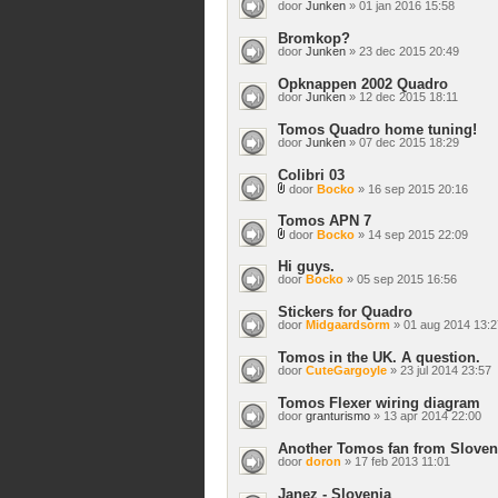
door
Junken
» 01 jan 2016 15:58
Bromkop?
door
Junken
» 23 dec 2015 20:49
Opknappen 2002 Quadro
door
Junken
» 12 dec 2015 18:11
Tomos Quadro home tuning!
door
Junken
» 07 dec 2015 18:29
Colibri 03
door
Bocko
» 16 sep 2015 20:16
Bijlage(n)
Tomos APN 7
door
Bocko
» 14 sep 2015 22:09
Bijlage(n)
Hi guys.
door
Bocko
» 05 sep 2015 16:56
Stickers for Quadro
door
Midgaardsorm
» 01 aug 2014 13:2
Tomos in the UK. A question.
door
CuteGargoyle
» 23 jul 2014 23:57
Tomos Flexer wiring diagram
door
granturismo
» 13 apr 2014 22:00
Another Tomos fan from Sloven
door
doron
» 17 feb 2013 11:01
Janez - Slovenia