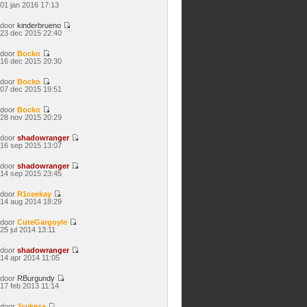
Bekijk
01 jan 2016 17:13
laatste
bericht
door
kinderbrueno
Bekijk
23 dec 2015 22:40
laatste
bericht
door
Bocko
Bekijk
16 dec 2015 20:30
laatste
bericht
door
Bocko
Bekijk
07 dec 2015 19:51
laatste
bericht
door
Bocko
Bekijk
28 nov 2015 20:29
laatste
bericht
door
shadowranger
Bekijk
16 sep 2015 13:07
laatste
bericht
door
shadowranger
Bekijk
14 sep 2015 23:45
laatste
bericht
door
R1ceekay
Bekijk
14 aug 2014 18:29
laatste
bericht
door
CuteGargoyle
Bekijk
25 jul 2014 13:11
laatste
bericht
door
shadowranger
Bekijk
14 apr 2014 11:05
laatste
bericht
door
RBurgundy
Bekijk
17 feb 2013 11:14
laatste
bericht
door
2cvkeza