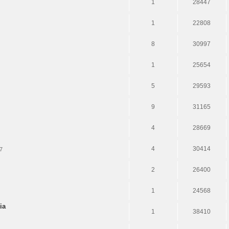
1
28447
1
22808
8
30997
1
25654
5
29593
9
31165
4
28669
4
30414
7
2
26400
1
24568
ia
1
38410