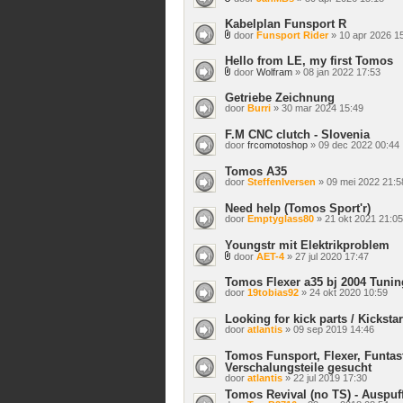
Bijlage(n)
Kabelplan Funsport R
door
Funsport Rider
» 10 apr 2026 1
Bijlage(n)
Hello from LE, my first Tomos
door
Wolfram
» 08 jan 2022 17:53
Bijlage(n)
Getriebe Zeichnung
door
Burri
» 30 mar 2024 15:49
F.M CNC clutch - Slovenia
door
frcomotoshop
» 09 dec 2022 00:44
Tomos A35
door
SteffenIversen
» 09 mei 2022 21:5
Need help (Tomos Sport'r)
door
Emptyglass80
» 21 okt 2021 21:05
Youngstr mit Elektrikproblem
door
AET-4
» 27 jul 2020 17:47
Bijlage(n)
Tomos Flexer a35 bj 2004 Tunin
door
19tobias92
» 24 okt 2020 10:59
Looking for kick parts / Kickstar
door
atlantis
» 09 sep 2019 14:46
Tomos Funsport, Flexer, Funtast
Verschalungsteile gesucht
door
atlantis
» 22 jul 2019 17:30
Tomos Revival (no TS) - Auspuff 