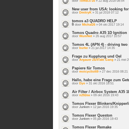
door
TomB3716
» 22 aug 2018 08:54
New user from USA: looking for
door
DmitryK
» 31 jul 2018 07:12
tomos a3 QUADRO HELP
door
Michal26
» 04 okt 2017 19:14
Bijlage(n)
Tomos Quadro A35 1D Ignition
door
WumNet
» 26 aug 2017 10:57
Tomos 4L (APN 4) - driving two
door
burke
» 21 jul 2017 14:35
Frage zu Kupplung und Oel
door
Argauer 2&4Takt Gang
» 21 mei 2
Papiere für Tomos
door
motcyclist69
» 27 dec 2016 08:21
Hallo, habe eine Frage zum Get
door
Dyo
» 31 okt 2016 18:51
Air Filter / Airbox System A35 1
door
n292ea
» 09 okt 2016 19:43
Tomos Flexer Blinkers/Knipperl
door
Junken
» 12 jan 2016 19:35
Tomos Flexer Queston
door
Junken
» 05 jan 2016 19:43
Tomos Flexer Remake