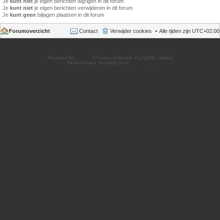
Je
kunt niet
je eigen berichten wijzigen in dit forum
Je
kunt niet
je eigen berichten verwijderen in dit forum
Je
kunt geen
bijlagen plaatsen in dit forum
Forumoverzicht
Contact
Verwijder cookies
Alle tijden zijn
UTC+02:00
Powered by
phpBB
® Forum Software © phpBB Limited
Nederlandse vertaling door
phpBB.nl
.