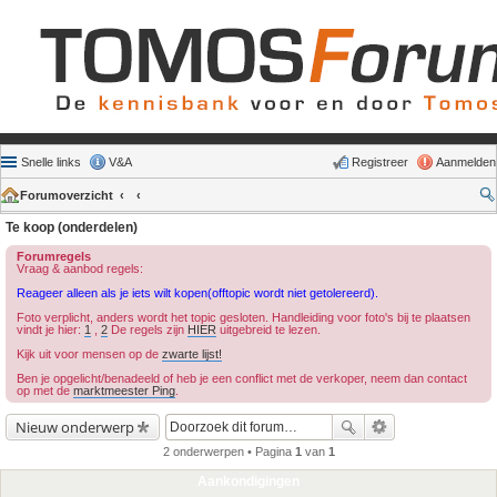
Snelle links
V&A
Registreer
Aanmelden
Forumoverzicht
Te koop (onderdelen)
Forumregels
Vraag & aanbod regels:
Reageer alleen als je iets wilt kopen(offtopic wordt niet getolereerd).
Foto verplicht, anders wordt het topic gesloten. Handleiding voor foto's bij te plaatsen
vindt je hier:
1
,
2
De regels zijn
HIER
uitgebreid te lezen.
Kijk uit voor mensen op de
zwarte lijst!
Ben je opgelicht/benadeeld of heb je een conflict met de verkoper, neem dan contact
op met de
marktmeester Ping
.
Nieuw onderwerp
2 onderwerpen • Pagina
1
van
1
Aankondigingen