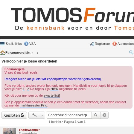
Snelle links
V&A
Registreer
Aanmelden
Forumoverzicht
Verkoop hier je losse onderdelen
Forumregels
Vraag & aanbod regels:
Reageer alleen als je iets wilt kopen(offtopic wordt niet getolereerd).
Foto verplicht, anders wordt het topic gesloten. Handleiding voor foto's bij te plaatsen
vindt je hier:
1
,
2
De regels zijn
HIER
uitgebreid te lezen.
Kijk uit voor mensen op de
zwarte lijst!
Ben je opgelicht/benadeeld of heb je een conflict met de verkoper, neem dan contact
op met de
marktmeester Ping
.
Gesloten
1 bericht • Pagina
1
van
1
shadowranger
Forum Admin