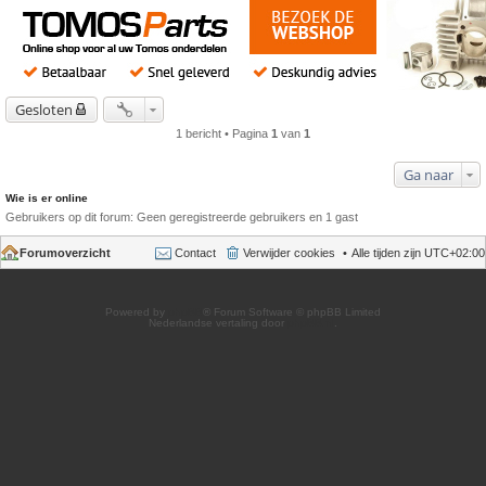
Gesloten
1 bericht • Pagina
1
van
1
Ga naar
Wie is er online
Gebruikers op dit forum: Geen geregistreerde gebruikers en 1 gast
Forumoverzicht
Contact
Verwijder cookies
Alle tijden zijn
UTC+02:00
Powered by
phpBB
® Forum Software © phpBB Limited
Nederlandse vertaling door
phpBB.nl
.