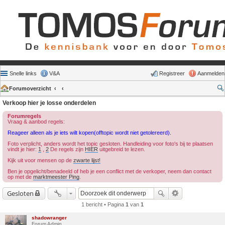
Snelle links
V&A
Registreer
Aanmelden
Forumoverzicht
Verkoop hier je losse onderdelen
Forumregels
Vraag & aanbod regels:
Reageer alleen als je iets wilt kopen(offtopic wordt niet getolereerd).
Foto verplicht, anders wordt het topic gesloten. Handleiding voor foto's bij te plaatsen
vindt je hier:
1
,
2
De regels zijn
HIER
uitgebreid te lezen.
Kijk uit voor mensen op de
zwarte lijst!
Ben je opgelicht/benadeeld of heb je een conflict met de verkoper, neem dan contact
op met de
marktmeester Ping
.
Gesloten
1 bericht • Pagina
1
van
1
shadowranger
Forum Admin