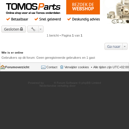
Gesloten
1 bericht • Pagina
1
van
1
Ga naar
Wie is er online
Gebruikers op dit forum: Geen geregistreerde gebruikers en 1 gast
Forumoverzicht
Contact
Verwijder cookies
Alle tijden zijn
UTC+02:00
Powered by
phpBB
® Forum Software © phpBB Limited
Nederlandse vertaling door
phpBB.nl
.