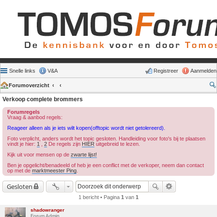
Snelle links
V&A
Registreer
Aanmelden
Forumoverzicht
Verkoop complete brommers
Forumregels
Vraag & aanbod regels:
Reageer alleen als je iets wilt kopen(offtopic wordt niet getolereerd).
Foto verplicht, anders wordt het topic gesloten. Handleiding voor foto's bij te plaatsen
vindt je hier:
1
,
2
De regels zijn
HIER
uitgebreid te lezen.
Kijk uit voor mensen op de
zwarte lijst!
Ben je opgelicht/benadeeld of heb je een conflict met de verkoper, neem dan contact
op met de
marktmeester Ping
.
Gesloten
1 bericht • Pagina
1
van
1
shadowranger
Forum Admin