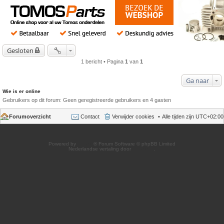
Gesloten
1 bericht • Pagina
1
van
1
Ga naar
Wie is er online
Gebruikers op dit forum: Geen geregistreerde gebruikers en 4 gasten
Forumoverzicht
Contact
Verwijder cookies
Alle tijden zijn
UTC+02:00
Powered by
phpBB
® Forum Software © phpBB Limited
Nederlandse vertaling door
phpBB.nl
.