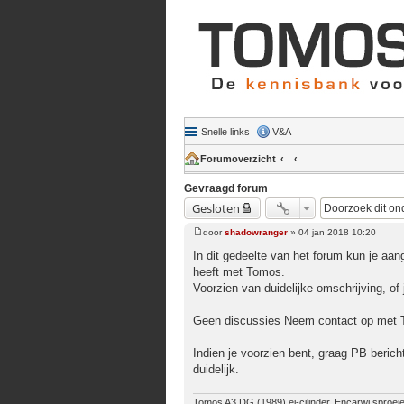
Snelle links
V&A
Forumoverzicht
Gevraagd forum
Gesloten
door
shadowranger
»
04 jan 2018 10:20
Bericht
In dit gedeelte van het forum kun je aan
heeft met Tomos.
Voorzien van duidelijke omschrijving, of 
Geen discussies Neem contact op met T
Indien je voorzien bent, graag PB berich
duidelijk.
Tomos A3 DG (1989) ei-cilinder, Encarwi sproeier