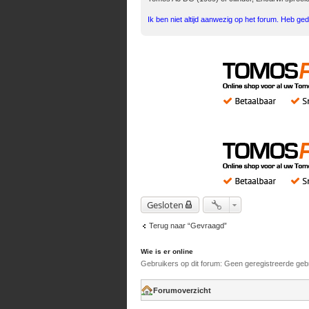
Ik ben niet altijd aanwezig op het forum. Heb ged
Gesloten
Terug naar “Gevraagd”
Wie is er online
Gebruikers op dit forum: Geen geregistreerde geb
Forumoverzicht