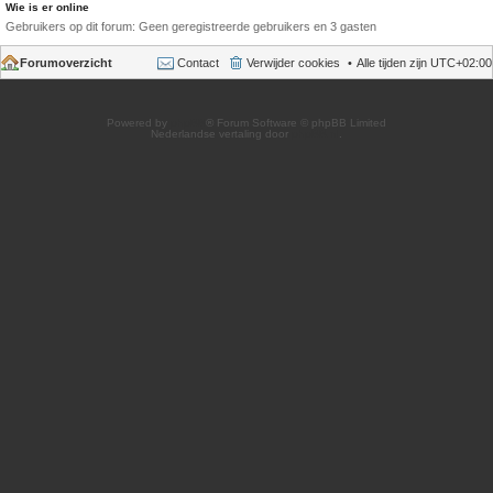
Wie is er online
Gebruikers op dit forum: Geen geregistreerde gebruikers en 3 gasten
Forumoverzicht
Contact
Verwijder cookies
Alle tijden zijn
UTC+02:00
Powered by
phpBB
® Forum Software © phpBB Limited
Nederlandse vertaling door
phpBB.nl
.