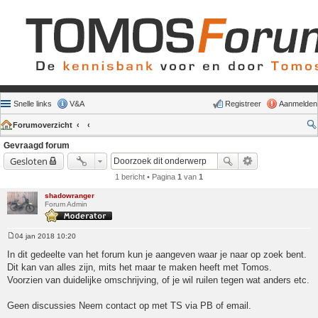
Snelle links
V&A
Registreer
Aanmelden
Forumoverzicht
Gevraagd forum
Gesloten
1 bericht • Pagina
1
van
1
shadowranger
Forum Admin
04 jan 2018 10:20
Bericht
In dit gedeelte van het forum kun je aangeven waar je naar op zoek bent.
Dit kan van alles zijn, mits het maar te maken heeft met Tomos.
Voorzien van duidelijke omschrijving, of je wil ruilen tegen wat anders etc.
Geen discussies Neem contact op met TS via PB of email.