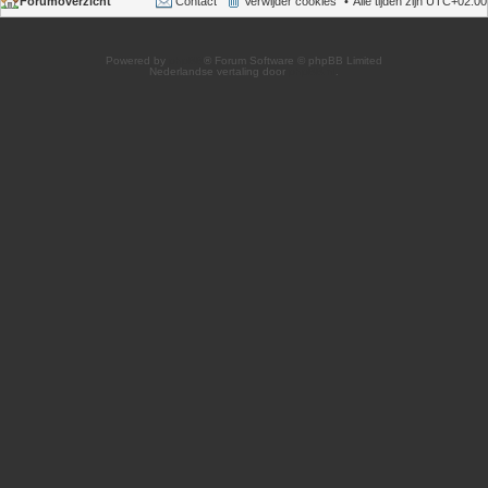
Forumoverzicht
Contact
Verwijder cookies
Alle tijden zijn
UTC+02:00
Powered by
phpBB
® Forum Software © phpBB Limited
Nederlandse vertaling door
phpBB.nl
.