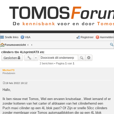
Snelle links
V&A
Registreer
Aanmelden
Forumoverzicht
cilinders tbv 4L/sprint/ATX etc
Gesloten
2 berichten • Pagina
1
van
1
Michiel73
Pindabrein
19 feb 2022 19:12
Bericht
Hallo,
Ik ben nieuw met Tomos, Wel een ervaren knutselaar...Weet iemand of er
zonder kotteren van het carter of afdraaien van het cilinderhemd een
Puch maxi cilinder op een 4L blok past? Of Zijn er snelle 50cc cilinders
zonder membraan voor Tomos automaatblokken die op een 4L blok