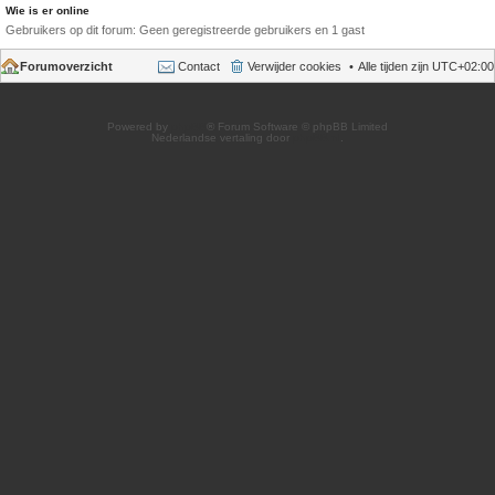
Wie is er online
Gebruikers op dit forum: Geen geregistreerde gebruikers en 1 gast
Forumoverzicht
Contact
Verwijder cookies
Alle tijden zijn
UTC+02:00
Powered by
phpBB
® Forum Software © phpBB Limited
Nederlandse vertaling door
phpBB.nl
.