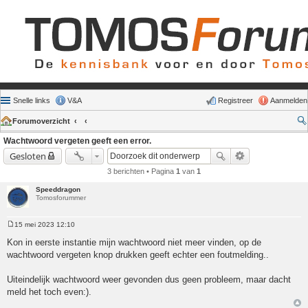
Snelle links
V&A
Registreer
Aanmelden
Forumoverzicht
Wachtwoord vergeten geeft een error.
Gesloten
3 berichten • Pagina
1
van
1
Speeddragon
Tomosforummer
15 mei 2023 12:10
Bericht
Kon in eerste instantie mijn wachtwoord niet meer vinden, op de
wachtwoord vergeten knop drukken geeft echter een foutmelding..
Uiteindelijk wachtwoord weer gevonden dus geen probleem, maar dacht
meld het toch even:).