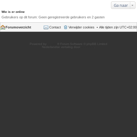
Ga naar
Wie is er online
Gebruikers op dit forum: Geen geregistreerde gebruikers en 2 gasten
Forumoverzicht
Contact
Verwijder cookies
Alle tijden zijn
UTC+02:00
Powered by
phpBB
® Forum Software © phpBB Limited
Nederlandse vertaling door
phpBB.nl
.