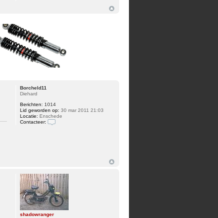
Borcheld11
Diehard
Berichten:
1014
Lid geworden op:
30 mar 2011 21:03
Locatie:
Enschede
Contacteer:
Contacteer
Borcheld11
shadowranger