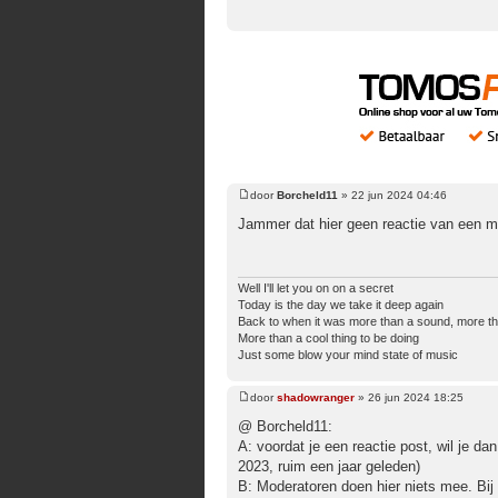
door
Borcheld11
»
22 jun 2024 04:46
Bericht
Jammer dat hier geen reactie van een mod
Well I'll let you on on a secret
Today is the day we take it deep again
Back to when it was more than a sound, more th
More than a cool thing to be doing
Just some blow your mind state of music
door
shadowranger
»
26 jun 2024 18:25
Bericht
@ Borcheld11:
A: voordat je een reactie post, wil je da
2023, ruim een jaar geleden)
B: Moderatoren doen hier niets mee. Bij