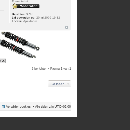
Forum Admin
Berichten:
9706
Lid geworden op:
20 jul 2006 19:32
Locatie:
Apeldoorn
3 berichten • Pagina
1
van
1
Ga naar
Verwijder cookies
Alle tijden zijn
UTC+02:00