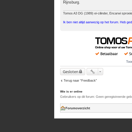
Rijnsburg.
Tomos A3 DG (1989) ei-cilinder, Encarwi sproeier
Ik ben niet altijd aanwezig op het forum. Heb ged
Too
Gesloten
Terug naar “Feedback”
Wie is er online
Gebruikers op dit forum: Geen geregistreerde geb
Forumoverzicht