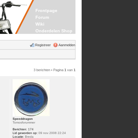
Frontpage
Forum
Wiki
Onderdelen Shop
Registreer
Aanmelden
3 berichten • Pagina
1
van
1
Speeddragon
Tomosforummer
Berichten:
174
Lid geworden op:
09 nov 2008 22:24
Locatie:
Breda