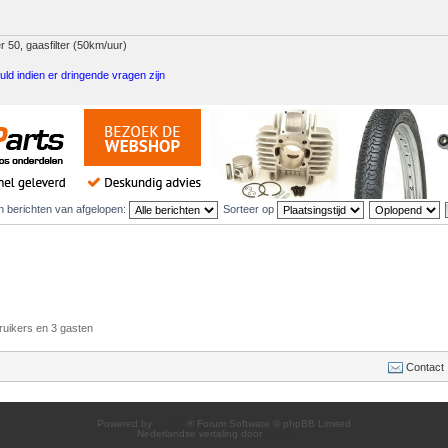
 50, gaasfilter (50km/uur)
uld indien er dringende vragen zijn
n berichten van afgelopen:
Sorteer op
ruikers en 3 gasten
Contact
Powered by
phpBB
® Forum Software © phpBB Limited
Nederlandse vertaling door
phpBB.nl
.