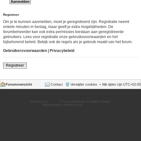
Registreer
Om je te kunnen aanmelden, moet je geregistreerd zijn. Registratie neemt
enkele minuten in beslag, maar geeft je extra mogelijkheden. De
forumbeheerder kan ook extra permissies toestaan aan geregistreerde
gebruikers. Lees voor registratie onze gebruiksvoorwaarden en het
bijbehorend beleid. Bekijk ook de regels als je gebruik maakt van het forum.
Gebruikersvoorwaarden
|
Privacybeleid
Registreer
Forumoverzicht
Contact
Verwijder cookies
Alle tijden zijn
UTC+02:00
Powered by
phpBB
® Forum Software © phpBB Limited
Nederlandse vertaling door
phpBB.nl
.