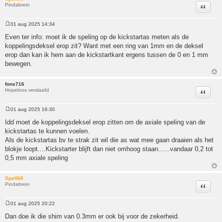
Pindabrein
Citeer
01 aug 2025 14:34
Bericht
Even ter info: moet ik de speling op de kickstartas meten als de
koppelingsdeksel erop zit? Want met een ring van 1mm en de deksel
erop dan kan ik hem aan de kickstartkant ergens tussen de 0 en 1 mm
bewegen.
fons716
Hopeloos verslaafd
Citeer
01 aug 2025 16:30
Bericht
Idd moet de koppelingsdeksel erop zitten om de axiale speling van de
kickstartas te kunnen voelen.
Als de kickstartas bv te strak zit wil die as wat mee gaan draaien als het
blokje loopt....Kickstarter blijft dan niet omhoog staan......vandaar 0,2 tot
0,5 mm axiale speling
Spell68
Pindabrein
Citeer
01 aug 2025 20:22
Bericht
Dan doe ik die shim van 0.3mm er ook bij voor de zekerheid.