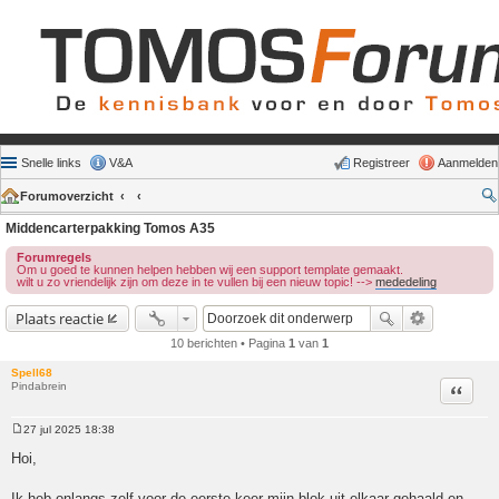
Snelle links
V&A
Registreer
Aanmelden
Forumoverzicht
Middencarterpakking Tomos A35
Forumregels
Om u goed te kunnen helpen hebben wij een support template gemaakt.
wilt u zo vriendelijk zijn om deze in te vullen bij een nieuw topic! -->
mededeling
Plaats reactie
10 berichten • Pagina
1
van
1
Spell68
Pindabrein
Citeer
27 jul 2025 18:38
Bericht
Hoi,
Ik heb onlangs zelf voor de eerste keer mijn blok uit elkaar gehaald en