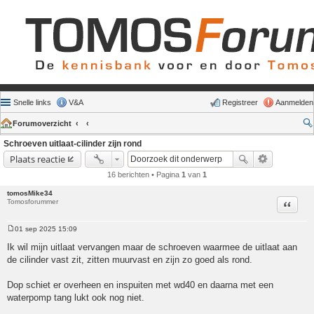
Snelle links
V&A
Registreer
Aanmelden
Forumoverzicht
Schroeven uitlaat-cilinder zijn rond
Plaats reactie
16 berichten • Pagina
1
van
1
tomosMike34
Tomosforummer
Citeer
01 sep 2025 15:09
Bericht
Ik wil mijn uitlaat vervangen maar de schroeven waarmee de uitlaat aan
de cilinder vast zit, zitten muurvast en zijn zo goed als rond.
Dop schiet er overheen en inspuiten met wd40 en daarna met een
waterpomp tang lukt ook nog niet.