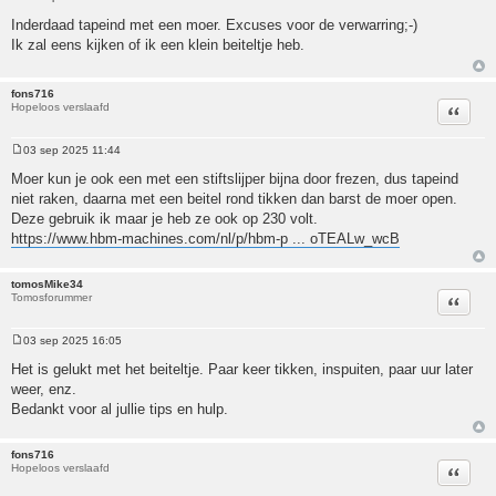
Bericht
Inderdaad tapeind met een moer. Excuses voor de verwarring;-)
Ik zal eens kijken of ik een klein beiteltje heb.
fons716
Hopeloos verslaafd
Citeer
03 sep 2025 11:44
Bericht
Moer kun je ook een met een stiftslijper bijna door frezen, dus tapeind
niet raken, daarna met een beitel rond tikken dan barst de moer open.
Deze gebruik ik maar je heb ze ook op 230 volt.
https://www.hbm-machines.com/nl/p/hbm-p ... oTEALw_wcB
tomosMike34
Tomosforummer
Citeer
03 sep 2025 16:05
Bericht
Het is gelukt met het beiteltje. Paar keer tikken, inspuiten, paar uur later
weer, enz.
Bedankt voor al jullie tips en hulp.
fons716
Hopeloos verslaafd
Citeer