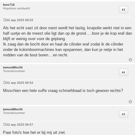
fons716
Hopeloos verslaafd
Citeer
02 sep 2025 09:03
Bericht
Als het echt vast zit door roest wordt het lastig, kruipolie werkt niet in een
half uurtje en de meest olie ligt dan op de grond.....boor je de kop eraf dan
blijft er weinig over voor de griptang.
Ik zaag dan de bocht door en haal de cilinder eraf zodat ik de cilinder
onder de kolomboormachines kan opspannen, dan kun je netje in het
midden van de bout boren....en recht.
tomosMike34
Tomosforummer
Citeer
02 sep 2025 09:54
Bericht
Misschien een hele suffe vraag schroefdraad is toch gewoon rechts?
tomosMike34
Tomosforummer
Citeer
02 sep 2025 09:57
Bericht
Paar foto's hoe het er bij mij uit ziet.