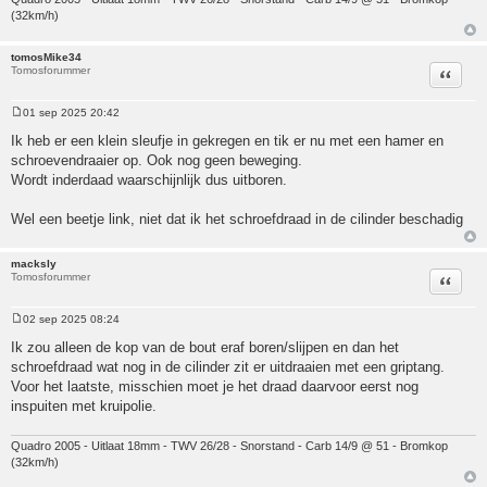
(32km/h)
tomosMike34
Tomosforummer
Citeer
01 sep 2025 20:42
Bericht
Ik heb er een klein sleufje in gekregen en tik er nu met een hamer en
schroevendraaier op. Ook nog geen beweging.
Wordt inderdaad waarschijnlijk dus uitboren.
Wel een beetje link, niet dat ik het schroefdraad in de cilinder beschadig
macksly
Tomosforummer
Citeer
02 sep 2025 08:24
Bericht
Ik zou alleen de kop van de bout eraf boren/slijpen en dan het
schroefdraad wat nog in de cilinder zit er uitdraaien met een griptang.
Voor het laatste, misschien moet je het draad daarvoor eerst nog
inspuiten met kruipolie.
Quadro 2005 - Uitlaat 18mm - TWV 26/28 - Snorstand - Carb 14/9 @ 51 - Bromkop
(32km/h)