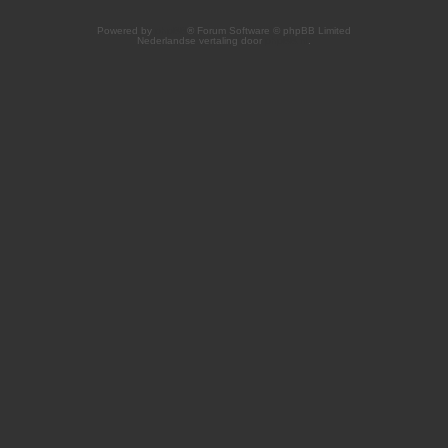
Powered by
phpBB
® Forum Software © phpBB Limited
Nederlandse vertaling door
phpBB.nl
.