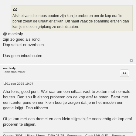
Bericht
Als het van die inbus bouten zijn kun je proberen om de kop eraf te
boren zodat de uitlaat er af kan. Dit haalt vaak de spanning eraf en dan
kan je met een griptang ze eruit draaien.
@ macksly
zijn zo goed als rond.
Dop schiet er overheen.
Dus geen inbusbouten.
macksly
Tomosforummer
Citeer
01 sep 2025 19:07
Bericht
Aha fons, goed punt. Wel raar om een uitlaat vast te zetten met normale
bouten. Dan zou ik alsnog proberen om de kop eraf te boren. Eerst met
een center pons en een klein boortje zorgen dat je in het midden een
gaatje krijgt. Dan uitboren.
Of je kan met een dremel en een klein slijpschijfje voorzichtig de kop eraf
proberen te slijpen.
Quadro 2005 - Uitlaat 18mm - TWV 26/28 - Snorstand - Carb 14/9 @ 51 - Bromkop