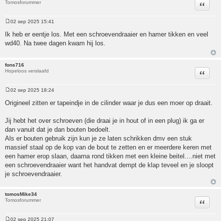
Tomosforummer
Citeer
02 sep 2025 15:41
Bericht
Ik heb er eentje los. Met een schroevendraaier en hamer tikken en veel
wd40. Na twee dagen kwam hij los.
fons716
Hopeloos verslaafd
Citeer
02 sep 2025 18:24
Bericht
Origineel zitten er tapeindje in de cilinder waar je dus een moer op draait.
Jij hebt het over schroeven (die draai je in hout of in een plug) ik ga er
dan vanuit dat je dan bouten bedoelt.
Als er bouten gebruik zijn kun je ze laten schrikken dmv een stuk
massief staal op de kop van de bout te zetten en er meerdere keren met
een hamer erop slaan, daarna rond tikken met een kleine beitel....niet met
een schroevendraaier want het handvat dempt de klap teveel en je sloopt
je schroevendraaier.
tomosMike34
Tomosforummer
Citeer
02 sep 2025 21:07