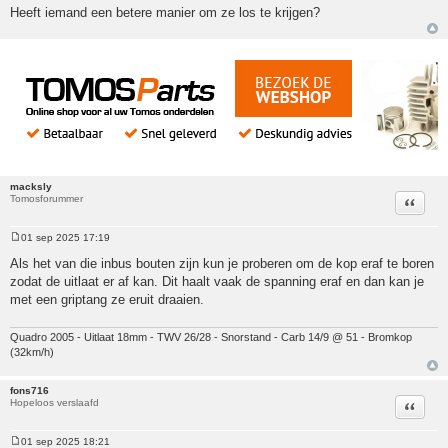
Heeft iemand een betere manier om ze los te krijgen?
macksly
Tomosforummer
Citeer
01 sep 2025 17:19
Bericht
Als het van die inbus bouten zijn kun je proberen om de kop eraf te boren
zodat de uitlaat er af kan. Dit haalt vaak de spanning eraf en dan kan je
met een griptang ze eruit draaien.
Quadro 2005 - Uitlaat 18mm - TWV 26/28 - Snorstand - Carb 14/9 @ 51 - Bromkop
(32km/h)
fons716
Hopeloos verslaafd
Citeer
01 sep 2025 18:21