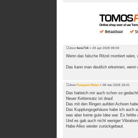
door
fons716
»
26 apr 2026 09:09
Bericht
Wenn das falsche Ritzel montiert wäre, w
Das kann man deutlich erkennen, wenn m
door
Funsport Rider
»
08 mei 2026 18:41
Bericht
Das hatteich mir auch schon so gedacht
Neuer Kettensatz ist drauf.
Das mit den Ringen aufden Achsen habe 
Das Kupplungsgehäuse habe ich auch a
was aber keine gute Idee war. Es fehlte
Und es gab auch nicht weniger Vibration
Habe Alles wieder zurückgebaut.