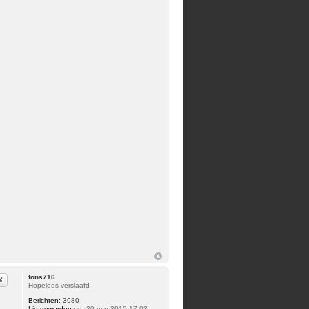
fons716
iteer
Hopeloos verslaafd
Berichten:
3980
Lid geworden op:
20 mar 2010 17:03