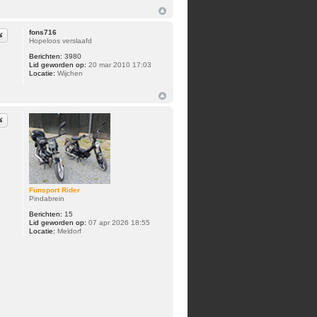
fons716
iteer
Hopeloos verslaafd
Berichten:
3980
Lid geworden op:
20 mar 2010 17:03
Locatie:
Wijchen
iteer
Funsport Rider
Pindabrein
Berichten:
15
Lid geworden op:
07 apr 2026 18:55
Locatie:
Meldorf