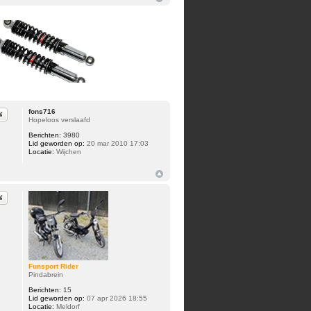
fons716
iteer
Hopeloos verslaafd
Berichten:
3980
Lid geworden op:
20 mar 2010 17:03
Locatie:
Wijchen
iteer
Funsport Rider
Pindabrein
Berichten:
15
Lid geworden op:
07 apr 2026 18:55
Locatie:
Meldorf