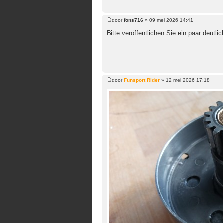
door
fons716
»
09 mei 2026 14:41
Bericht
Bitte veröffentlichen Sie ein paar deutl
door
Funsport Rider
»
12 mei 2026 17:18
Bericht