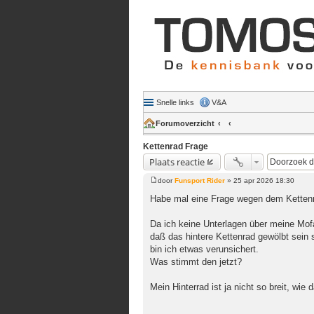
Snelle links
V&A
Forumoverzicht
Kettenrad Frage
Plaats reactie
door
Funsport Rider
»
25 apr 2026 18:30
Bericht
Habe mal eine Frage wegen dem Kettenra
Da ich keine Unterlagen über meine Mofa
daß das hintere Kettenrad gewölbt sein s
bin ich etwas verunsichert.
Was stimmt den jetzt?
Mein Hinterrad ist ja nicht so breit, wie