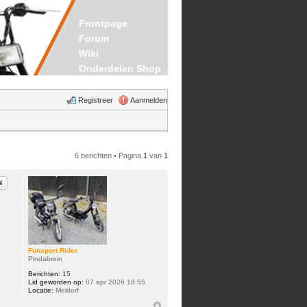
Frontpage
Forum
Wiki
Onderdelen Shop
Registreer
Aanmelden
6 berichten • Pagina
1
van
1
iteer
Funsport Rider
Pindabrein
Berichten:
15
Lid geworden op:
07 apr 2026 18:55
Locatie:
Meldorf