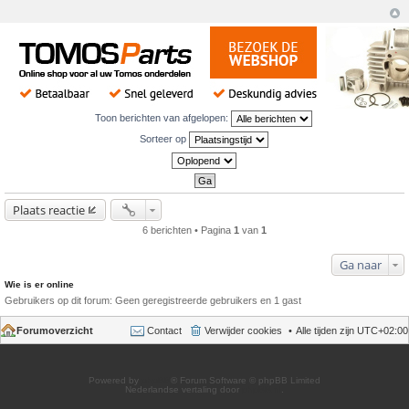
Toon berichten van afgelopen:
Sorteer op
Plaats reactie
6 berichten • Pagina
1
van
1
Ga naar
Wie is er online
Gebruikers op dit forum: Geen geregistreerde gebruikers en 1 gast
Forumoverzicht
Contact
Verwijder cookies
Alle tijden zijn
UTC+02:00
Powered by
phpBB
® Forum Software © phpBB Limited
Nederlandse vertaling door
phpBB.nl
.