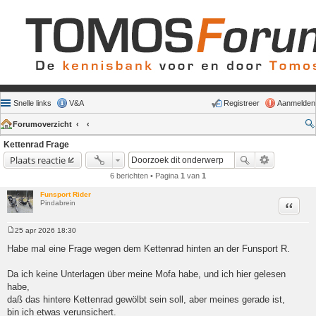
Snelle links
V&A
Registreer
Aanmelden
Forumoverzicht
Kettenrad Frage
Plaats reactie
6 berichten • Pagina
1
van
1
Funsport Rider
Pindabrein
Citeer
25 apr 2026 18:30
Bericht
Habe mal eine Frage wegen dem Kettenrad hinten an der Funsport R.
Da ich keine Unterlagen über meine Mofa habe, und ich hier gelesen
habe,
daß das hintere Kettenrad gewölbt sein soll, aber meines gerade ist,
bin ich etwas verunsichert.