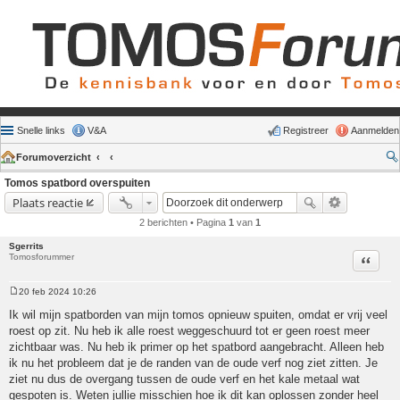
Snelle links
V&A
Registreer
Aanmelden
Forumoverzicht
Tomos spatbord overspuiten
Plaats reactie
2 berichten • Pagina
1
van
1
Sgerrits
Tomosforummer
Citeer
20 feb 2024 10:26
Bericht
Ik wil mijn spatborden van mijn tomos opnieuw spuiten, omdat er vrij veel
roest op zit. Nu heb ik alle roest weggeschuurd tot er geen roest meer
zichtbaar was. Nu heb ik primer op het spatbord aangebracht. Alleen heb
ik nu het probleem dat je de randen van de oude verf nog ziet zitten. Je
ziet nu dus de overgang tussen de oude verf en het kale metaal wat
gespoten is. Weten jullie misschien hoe ik dit kan oplossen zonder heel