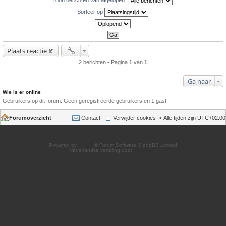
Sorteer op
Plaats reactie
2 berichten • Pagina
1
van
1
Ga naar
Wie is er online
Gebruikers op dit forum: Geen geregistreerde gebruikers en 1 gast
Forumoverzicht
Contact
Verwijder cookies
Alle tijden zijn
UTC+02:00
Powered by
phpBB
® Forum Software © phpBB Limited
Nederlandse vertaling door
phpBB.nl
.