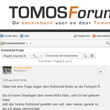
Snelle links
V&A
Registreer
Aanmelden
Forumoverzicht
Kettenrad Frage
Plaats reactie
6 berichten • Pagina
1
van
1
Funsport Rider
Pindabrein
Citeer
25 apr 2026 18:30
Bericht
Habe mal eine Frage wegen dem Kettenrad hinten an der Funsport R.
Da ich keine Unterlagen über meine Mofa habe, und ich hier gelesen
habe,
daß das hintere Kettenrad gewölbt sein soll, aber meines gerade ist,
bin ich etwas verunsichert.