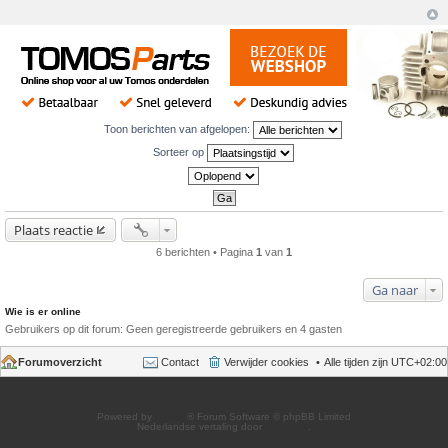
Toon berichten van afgelopen:
Sorteer op
Plaats reactie
6 berichten • Pagina
1
van
1
Ga naar
Wie is er online
Gebruikers op dit forum: Geen geregistreerde gebruikers en 4 gasten
Forumoverzicht
Contact
Verwijder cookies
Alle tijden zijn
UTC+02:00
Powered by
phpBB
® Forum Software © phpBB Limited
Nederlandse vertaling door
phpBB.nl
.