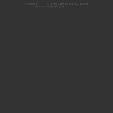
Powered by
phpBB
® Forum Software © phpBB Limited
Nederlandse vertaling door
phpBB.nl
.