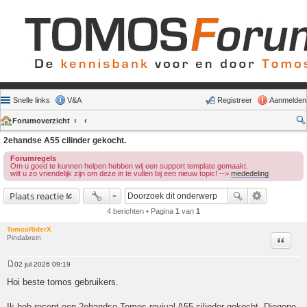
Snelle links
V&A
Registreer
Aanmelden
Forumoverzicht
2ehandse A55 cilinder gekocht.
Forumregels
Om u goed te kunnen helpen hebben wij een support template gemaakt.
wilt u zo vriendelijk zijn om deze in te vullen bij een nieuw topic! -->
mededeling
Plaats reactie
4 berichten • Pagina
1
van
1
TomosRiderX
Pindabrein
Citeer
02 jul 2026 09:19
Bericht
Hoi beste tomos gebruikers.
Ik heb recent een 2ehandse Tomos revival A55 cilinder gekocht. Diegene