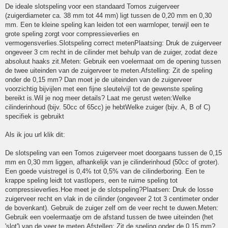
De ideale slotspeling voor een standaard Tomos zuigerveer
(zuigerdiameter ca. 38 mm tot 44 mm) ligt tussen de 0,20 mm en 0,30
mm. Een te kleine speling kan leiden tot een warmloper, terwijl een te
grote speling zorgt voor compressieverlies en
vermogensverlies.Slotspeling correct metenPlaatsing: Druk de zuigerveer
ongeveer 3 cm recht in de cilinder met behulp van de zuiger, zodat deze
absoluut haaks zit.Meten: Gebruik een voelermaat om de opening tussen
de twee uiteinden van de zuigerveer te meten.Afstelling: Zit de speling
onder de 0,15 mm? Dan moet je de uiteinden van de zuigerveer
voorzichtig bijvijlen met een fijne sleutelvijl tot de gewenste speling
bereikt is.Wil je nog meer details? Laat me gerust weten:Welke
cilinderinhoud (bijv. 50cc of 65cc) je hebtWelke zuiger (bijv. A, B of C)
specifiek is gebruikt
Als ik jou url klik dit:
De slotspeling van een Tomos zuigerveer moet doorgaans tussen de 0,15
mm en 0,30 mm liggen, afhankelijk van je cilinderinhoud (50cc of groter).
Een goede vuistregel is 0,4% tot 0,5% van de cilinderboring. Een te
krappe speling leidt tot vastlopers, een te ruime speling tot
compressieverlies.Hoe meet je de slotspeling?Plaatsen: Druk de losse
zuigerveer recht en vlak in de cilinder (ongeveer 2 tot 3 centimeter onder
de bovenkant). Gebruik de zuiger zelf om de veer recht te duwen.Meten:
Gebruik een voelermaatje om de afstand tussen de twee uiteinden (het
'slot') van de veer te meten.Afstellen: Zit de speling onder de 0,15 mm?