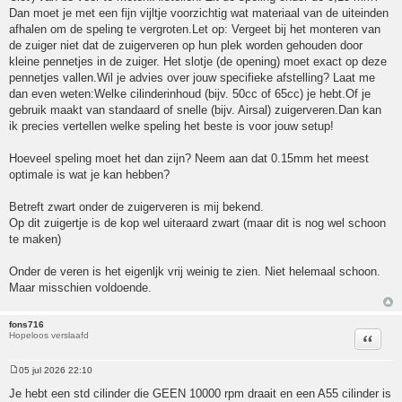
Dan moet je met een fijn vijltje voorzichtig wat materiaal van de uiteinden
afhalen om de speling te vergroten.Let op: Vergeet bij het monteren van
de zuiger niet dat de zuigerveren op hun plek worden gehouden door
kleine pennetjes in de zuiger. Het slotje (de opening) moet exact op deze
pennetjes vallen.Wil je advies over jouw specifieke afstelling? Laat me
dan even weten:Welke cilinderinhoud (bijv. 50cc of 65cc) je hebt.Of je
gebruik maakt van standaard of snelle (bijv. Airsal) zuigerveren.Dan kan
ik precies vertellen welke speling het beste is voor jouw setup!
Hoeveel speling moet het dan zijn? Neem aan dat 0.15mm het meest
optimale is wat je kan hebben?
Betreft zwart onder de zuigerveren is mij bekend.
Op dit zuigertje is de kop wel uiteraard zwart (maar dit is nog wel schoon
te maken)
Onder de veren is het eigenljk vrij weinig te zien. Niet helemaal schoon.
Maar misschien voldoende.
fons716
Hopeloos verslaafd
Citeer
05 jul 2026 22:10
Bericht
Je hebt een std cilinder die GEEN 10000 rpm draait en een A55 cilinder is