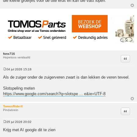
die kleine groefjes voor de olie eruit en kan die vast lopen.
fons716
Hopeloos verslaafd
Citeer
04 jul 2026 15:18
Bericht
Als de zuiger onder de zuigerveren zwart is dan lekken de veren teveel.
Slotspeling meten
https://www.google.com/search?q=slotspe ... e&ie=UTF-8
TomosRiderX
Pindabrein
Citeer
05 jul 2026 20:02
Bericht
Krijg met AI google dit te zien