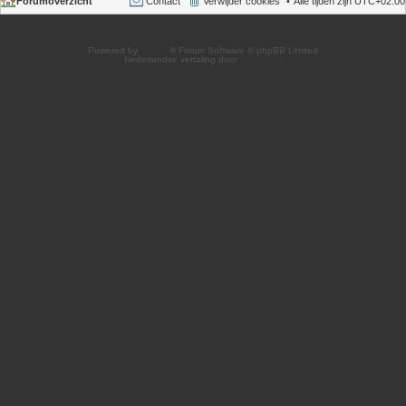
Forumoverzicht
Contact
Verwijder cookies
Alle tijden zijn
UTC+02:00
Powered by
phpBB
® Forum Software © phpBB Limited
Nederlandse vertaling door
phpBB.nl
.