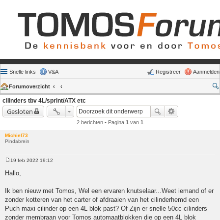
Snelle links
V&A
Registreer
Aanmelden
Forumoverzicht
cilinders tbv 4L/sprint/ATX etc
Gesloten
2 berichten • Pagina
1
van
1
Michiel73
Pindabrein
19 feb 2022 19:12
Bericht
Hallo,
Ik ben nieuw met Tomos, Wel een ervaren knutselaar...Weet iemand of er
zonder kotteren van het carter of afdraaien van het cilinderhemd een
Puch maxi cilinder op een 4L blok past? Of Zijn er snelle 50cc cilinders
zonder membraan voor Tomos automaatblokken die op een 4L blok